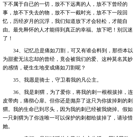
下不属于自已的一切，放不下远离的人，放不下曾经的
事，放不下失去的物，放不下一截时光，放不下一段回
忆，历经岁月的沉浮，我们知道放下才会轻松，才能自
由。最先释怀的人才能得到真正的幸福。放下吧！别沉迷
了！
34、记忆总是痛如刀割，可又有谁会料到，那些本以
为甜蜜无法忘却的曾经，竟会被我们的爱、这种莫名其妙
的感情，硬生生地变成痛如刀割呢？
35、我愿是骑士，守卫着我的凡公主。
36、我是刺猬，为了爱你，将我的刺一根根拔掉，连
皮带肉，痛彻心扉。但你还是抛弃了这只为你拔掉刺的刺
猬。我的生命已到尽头，因为我的刺已经被我烧掉。假如
一只刺猬为了你连唯一可以保护的刺都给拔掉了，请珍惜
她。