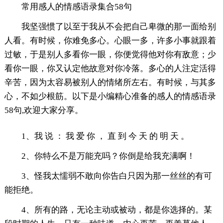
常用感人的情感语录集合58句
我坚强惯了以至于我从不会把自己卑微的那一面给别
人看。有时候，你难免多心。心眼一多，许多小事就跟着
过敏，于是别人多看你一眼，你便觉得他对你有敌意；少
看你一眼，你又认定他故意对你冷落。多心的人注定活得
辛苦，因为太容易被别人的情绪所左右。有时候，与其多
心，不如少根筋。以下是小编精心准备的感人的情感语录
58句,欢迎大家分享。
1、我 说 ： 我 爱 你 ， 直 到 今 天 的 明 天 。
2、你特么不是万能充吗？你倒是给我充满啊！
3、怪我太懦弱不敢向你告白只因为那一丝丝的有可
能拒绝。
4、所有的路，无论主动或被动，都是你选择的。某