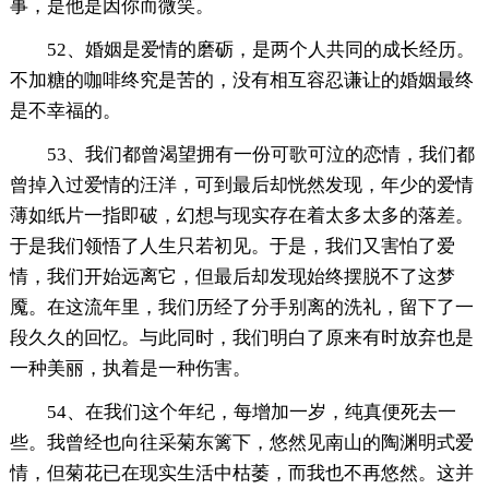
事，是他是因你而微笑。
52、婚姻是爱情的磨砺，是两个人共同的成长经历。
不加糖的咖啡终究是苦的，没有相互容忍谦让的婚姻最终
是不幸福的。
53、我们都曾渴望拥有一份可歌可泣的恋情，我们都
曾掉入过爱情的汪洋，可到最后却恍然发现，年少的爱情
薄如纸片一指即破，幻想与现实存在着太多太多的落差。
于是我们领悟了人生只若初见。于是，我们又害怕了爱
情，我们开始远离它，但最后却发现始终摆脱不了这梦
魇。在这流年里，我们历经了分手别离的洗礼，留下了一
段久久的回忆。与此同时，我们明白了原来有时放弃也是
一种美丽，执着是一种伤害。
54、在我们这个年纪，每增加一岁，纯真便死去一
些。我曾经也向往采菊东篱下，悠然见南山的陶渊明式爱
情，但菊花已在现实生活中枯萎，而我也不再悠然。这并