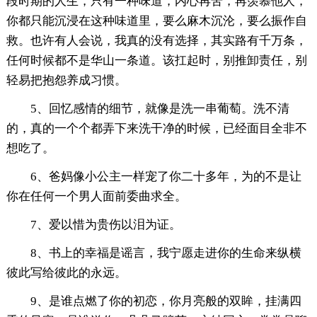
段时期的人生，只有一种味道，内心再苦，再羡慕他人，
你都只能沉浸在这种味道里，要么麻木沉沦，要么振作自
救。也许有人会说，我真的没有选择，其实路有千万条，
任何时候都不是华山一条道。该扛起时，别推卸责任，别
轻易把抱怨养成习惯。
5、回忆感情的细节，就像是洗一串葡萄。洗不清
的，真的一个个都弄下来洗干净的时候，已经面目全非不
想吃了。
6、爸妈像小公主一样宠了你二十多年，为的不是让
你在任何一个男人面前委曲求全。
7、爱以惜为贵伤以泪为证。
8、书上的幸福是谣言，我宁愿走进你的生命来纵横
彼此写给彼此的永远。
9、是谁点燃了你的初恋，你月亮般的双眸，挂满四