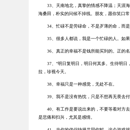
33、天南地北，真挚的情感不降温；天涯
海桑田，朴实的问候不掉线。朋友，愿你笑口常
34、忙碌不是劳碌命，不是歹薄的命，而
35、很多人都说，我是一个忙碌的人。如
36、真正的幸福不是钱所能买到的。正的
37、"明日复明日，明日何其多。生待明
拉，珍视今天。
38、幸福只是一种感觉，无处不在。
39、我不是没有热忱，只是不想再无畏去
40、有工作是要说出来的，不要等着对方
是悲痛和扫兴，尤其是感情。
41、当你的伴侣抉择共同你时，这个游戏