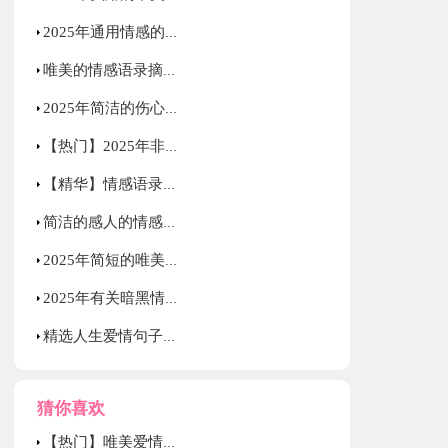
2025年通用情感的语录汇编76句
唯美的情感语录摘录70句
2025年简洁的伤心情感语录汇编80条
【热门】2025年非主流伤感语录摘录38条
【精华】情感语录合集35句
简洁的感人的情感语录集锦86条
2025年简短的唯美伤感语录大合集79句
2025年有关暗黑情感语录28句
精选人生爱情句子摘录38条
猜你喜欢
【热门】唯美爱情句子汇编75条