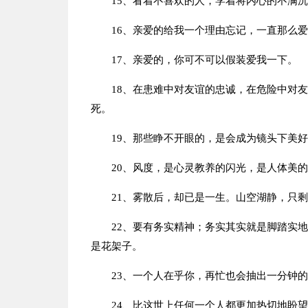
15、看着不喜欢的人，学着将内心的不满
16、亲爱的给我一个理由忘记，一直那么
17、亲爱的，你可不可以假装爱我一下。
18、在患难中对友谊的忠诚，在危险中对
死。
19、那些睁不开眼的，是会成为镜头下美
20、风度，是心灵教养的闪光，是人体美
21、雾散后，却已是一生。山空湖静，只
22、要有务实精神；务实其实就是脚踏实
是花架子。
23、一个人在乎你，再忙也会抽出一分钟
24、比这世上任何一个人都更加热切地盼