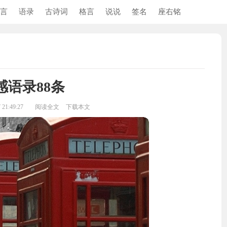
言
语录
古诗词
格言
说说
签名
座右铭
感语录88条
21:49:27
阅读全文
下载本文