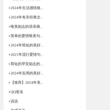
2024年生活感悟格言摘录78条
2024年有关经典文艺句子集合36句
唯美励志的语录摘录83句
简单的爱情唯美句子集合40句
2024年简短的美好的早安祝福语微信大汇总25句
2021年流行爱情句子集锦48条
简短的早安励志的语录锦集43句
2024年实用的美好的早安祝福语摘录31条
【推荐】2024年美好的早安QQ祝福语大集合58句
QQ签名
说说