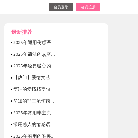
会员登录
会员注册
最新推荐
2025年通用伤感语录大汇总52句
2025年简洁的qq空间爱情句子集合75条
2025年经典暖心的情感语录大合集80句
【热门】爱情文艺句子摘录100句
简洁的爱情精美句子锦集38条
简短的非主流伤感语录锦集66条
2025年常用非主流伤感语录集锦54句
常用感人的情感语录集合58句
2025年实用的唯美伤感的语录合集70句