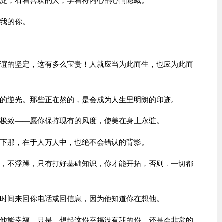
沉淀，看着喜欢的人，学着将内心的心情隐藏。
爱我的你。
友谊的坚定，这有多么宝贵！人就应当为此而生，也应为此而
好的逆光。那些正在熬的，是会成为人生里明朗的印迹。
的极致——愿你保持现有的风度，使美在身上永驻。
剩下那，在于人万人中，也绝不会错认的背影。
地，不浮躁，只有打好基础知识，你才能开拓，否则，一切都
的时间来回你电话或回信息，因为他知道你在想他。
望他能幸福，只是，想起这份幸福没有我的份，还是会非常的