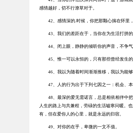
感情越好，切不行潦草对于。
42、感情深的.时候，你把那颗心揣在怀里
43、我们的差距在于，当你在为生活打拼
44、闭上眼，静静的倾听你的声音，不争
45、惟一可以永恒的，只有那些曾经发生
46、我以为随着时间渐渐推移，我以为能
47、人的行为出于下列七因之一：机会、
48、最深的爱无需诺言，总是相依相伴中
人生的路上与共兼程，劳碌的生活嘘寒问暖。也
有，但在爱你人的心里，就是永远的归宿。
49、对你的在乎，卑微的一文不值。