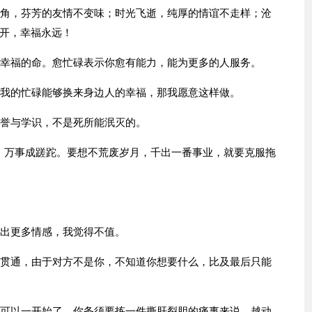
海角，芬芳的友情不变味；时光飞逝，纯厚的情谊不走样；沧
开，幸福永远！
是幸福的命。愈忙碌表示你愈有能力，能为更多的人服务。
果我的忙碌能够换来身边人的幸福，那我愿意这样做。
名誉与学识，不是死所能泯灭的。
日，万事成蹉跎。要想不荒废岁月，千出一番事业，就要克服拖
付出更多情感，我觉得不值。
去贯通，由于对方不是你，不知道你想要什么，比及最后只能
就可以一开始了。你务须要拣一件撕肝裂胆的痛事来说，越动