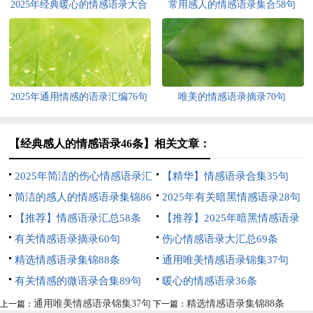
2025年经典暖心的情感语录大合
常用感人的情感语录集合58句
集80句
2025年通用情感的语录汇编76句
唯美的情感语录摘录70句
【经典感人的情感语录46条】相关文章：
2025年简洁的伤心情感语录汇
【精华】情感语录合集35句
编80条
简洁的感人的情感语录集锦86
2025年有关暗黑情感语录28句
条
【推荐】情感语录汇总58条
【推荐】2025年暗黑情感语录
有关情感语录摘录60句
47句
伤心情感语录大汇总69条
精选情感语录集锦88条
通用唯美情感语录锦集37句
有关情感的微语录合集89句
暖心的情感语录36条
通用唯美情感语录锦集37句
精选情感语录集锦88条
上一篇：
下一篇：