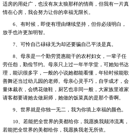
适房的用处广，也没有灰太狼那样的情商，但我有一片真
情在心房，我会努力让你的幸福无限长。
6、有时候，即使有理由继续坚持，但你必须明白，
放手也许更加明智。
7、可怜自己碌碌无为却还要骗自己平淡是真。
8、母亲是一个勤劳贤惠能干的农村妇女，一辈子任
劳任怨，勤俭节约。母亲只上过一年半学堂，可她知书达
理，能识很多字，一般的小说她都能看懂，年轻时候能歌
善舞还当过幼儿园的老师。母亲心灵手巧，自学成才，会
量体裁衣，会绣花做鞋，厨艺也非同一般，大家族里谁家
请客都要请她去做厨师，她做的饭菜真的是那个香啊。
9、世界就是你独一无二，我为你填上幸福的颜色。
10、若能把全世界的美都给你，我愿换我颠沛流离，
若能把全世界的美都给你，我愿换我老无所依。