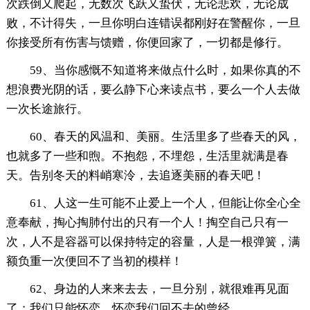
次跌倒又爬起，无数次飞跃又蛰伏，无论悲欢，无论成
败，不计得失，一旦你明白连错误都刚好在警醒你，一旦
你接受所有伤害与馈赠，你便回家了，一切都是修行。
59、当你感慨不知道将来做点什么时，如果你真的不
想浪费光阴的话，要么静下心来读点书，要么一个人去做
一次长途旅行。
60、春天的风温和、美丽。生活里多了些春天的风，
也就多了一些和煦。不抱怨，不埋怨，生活里就满是春
天。告别冬天的料峭寒泠，去追逐美丽的春天吧！
61、人这一生可能不止爱上一个人，但能让你全心全
意奉献，掏心掏肺付出的只有一个人！掏空自己只有一
次，人不是容器可以保持特定的容量，人是一根弹簧，满
额负重一次便回不了当初的模样！
62、身边的人来来去去，一旦分别，就很难再见面
了；我们只能怀恋，怀恋我们回不去的曾经。