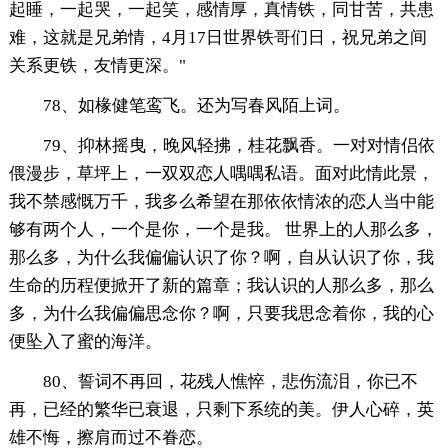
起睡，一起哭，一起笑，感情厚，真情铁，同甘苦，共患
难，这就是兄弟情，4月17日世界铁哥们日，祝兄弟之间
关系更铁，友情更深。"
78、如椽健笔鸾飞。还为写春风陌上词。
79、抑林摇曳，晚风轻拂，桂花飘香。一对对情侣依
偎漫步，草坪上，一双双恋人喁喁私语。面对此情此景，
我不禁感慨万千，我多么希望在那依依情浓的恋人当中能
够有两个人，一个是你，一个是我。 世界上的人那么多，
那么多，为什么我偏偏认识了你？啊，自从认识了你，我
生命的历程便掀开了新的篇章；我认识的人那么多，那么
多，为什么我偏偏思念你？啊，只要我思念着你，我的心
便坠入了蜜的海洋。
80、誓词不再回，花残人憔悴，悲伤流泪，你已不
再，已经的繁华已衰退，只剩下系统的美。伊人心碎，英
雄不悔，擦肩而过不眷恋。