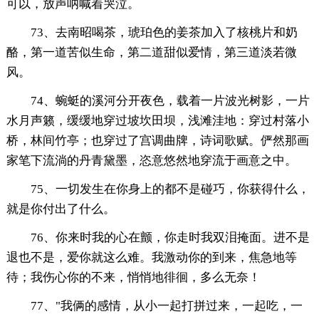
可以，放声呐喊着哭泣。
73、去南昭喝茶，琥珀色的姜茶加入了核桃片和奶
酪，第一道苦似生命，第二道甜似爱情，第三道淡若微
风。
74、蜿蜓的溪河分开夜色，载着一片波光树影，一片
水月声籁，缓缓地穿过坡坎田坝，浅滩洼地：穿过村落小
桥，林间竹亭；也穿过了宫调曲牌，诗词歌赋。俨然那画
家笔下流淌的丹青黛墨，恣意悠然地穿流于画意之中。
75、一切发生在你身上的都不是碰巧，你获得什么，
就是你付出了什么。
76、你来时我的心在颤，你走时我双泪掩面。进不是
退也不是，爱你就这么难。我激动你的到来，焦急地等
待；我伤心你的不来，悄悄地徘徊，多么无奈！
77、"我俩的感情，从小一起打拼过来，一起吃，一