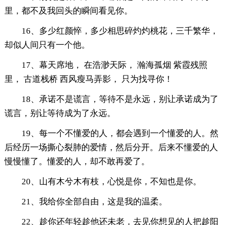
里，都不及我回头的瞬间看见你。
16、多少红颜悴，多少相思碎灼灼桃花，三千繁华，
却似人间只有一个他。
17、幕天席地， 在浩渺天际， 瀚海孤烟 紫霞残照
里， 古道栈桥 西风瘦马弄影， 只为找寻你！
18、承诺不是谎言，等待不是永远，别让承诺成为了
谎言，别让等待成为了永远。
19、每一个不懂爱的人，都会遇到一个懂爱的人。然
后经历一场撕心裂肺的爱情，然后分开。后来不懂爱的人
慢慢懂了。懂爱的人，却不敢再爱了。
20、山有木兮木有枝，心悦是你，不知也是你。
21、我给你全部自由，这是我的温柔。
22、趁你还年轻趁他还未老，去见你想见的人把趁阳