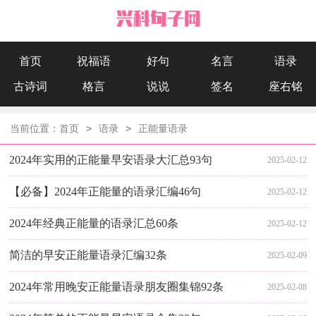
首页
祝福语
好句
名言
语录
古诗词
格言
说说
签名
座右铭
>
>
当前位置：
首页
语录
正能量语录
2024年实用的正能量早安语录大汇总93句
2025-02-12
【必备】2024年正能量的语录汇编46句
2025-02-12
2024年经典正能量的语录汇总60条
2025-02-12
简洁的早安正能量语录汇编32条
2025-02-09
2024年常用晚安正能量语录朋友圈集锦92条
2025-02-08