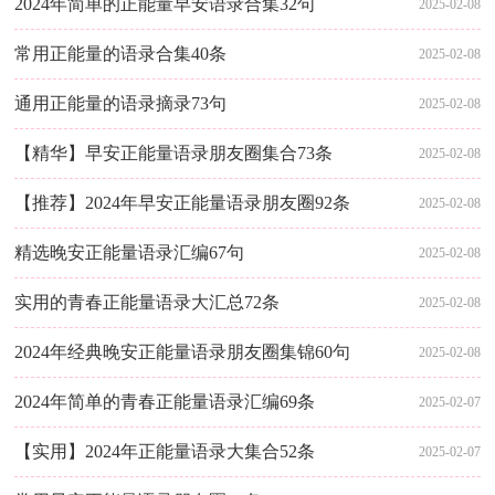
2024年简单的正能量早安语录合集32句
2025-02-08
常用正能量的语录合集40条
2025-02-08
通用正能量的语录摘录73句
2025-02-08
【精华】早安正能量语录朋友圈集合73条
2025-02-08
【推荐】2024年早安正能量语录朋友圈92条
2025-02-08
精选晚安正能量语录汇编67句
2025-02-08
实用的青春正能量语录大汇总72条
2025-02-08
2024年经典晚安正能量语录朋友圈集锦60句
2025-02-08
2024年简单的青春正能量语录汇编69条
2025-02-07
【实用】2024年正能量语录大集合52条
2025-02-07