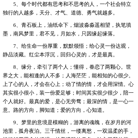
5、每个时代都有思考和不思考的人，一个社会特立
独行的人越多，天分、才气、道德、勇气就越多。
6、青石板上，油纸伞下，烟波淼淼遥相望，执笔填
墨，南风梦里，君不见，月如水，只因缘起缘落。
7、给生命一份厚重，默默领悟；给心灵一份达观，
静品淡藏。红尘本浮沉，回归心灵的，才是最真。
8、缘分，牵引了两个人；懂得，眷恋了两颗心。世
界之大，能相逢的人不多；人海茫茫，能相知的心很少。
上了心的人，才会在心上；动了情的情，才会用深情。心
其实很小很小，装一份爱足够；时间其实很少很少，陪一
个人就好。最真的爱，是心无旁骛；最深的情，是一心一
意。路的方向，脚知道；爱的方向，心知道。
9、梦里的意境是模糊的，游离的魂魄，在岁月的河
池里，孤舟夜泊。三千情丝，一缕离愁，一双温柔的手，