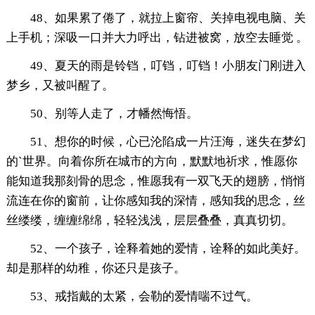
48、如果累了倦了，就拉上窗帘、关掉电视电脑、关
上手机；深吸一口并大力呼出，钻进被窝，放空去睡觉 。
49、夏天的雨是铃铛，叮铛，叮铛！小朋友门刚进入
梦乡，又被叫醒了。
50、别等人走了，才幡然悔悟。
51、想你的时候，心已沦陷成一片汪海，迷失在梦幻
的`世界。向着你所在城市的方向，默默地祈求，惟愿你
能知道我那刻骨的思念，惟愿我有一双飞天的翅膀，悄悄
流连在你的窗前，让你感知我的深情，感知我的思念，丝
丝缕缕，缠缠绵绵，轻轻浅浅，层层叠叠，真真切切。
52、一个孩子，诠释着她的爱情，诠释的如此美好。
却是那样的幼稚，你还只是孩子。
53、戒指戴的太紧，会勒的爱情喘不过气。