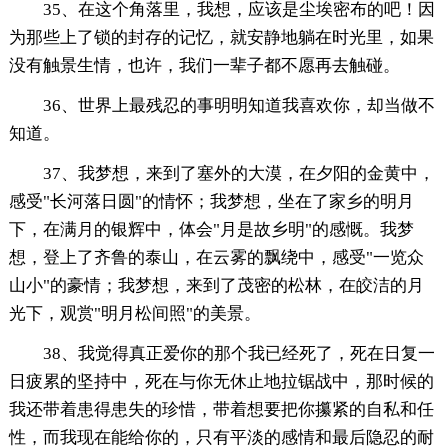
35、在这个角落里，我想，应该是尘埃密布的吧！因
为那些上了锁的封存的记忆，就安静地躺在时光里，如果
没有触景生情，也许，我们一辈子都不愿再去触碰。
36、世界上最残忍的事明明知道我喜欢你，却当做不
知道。
37、我梦想，来到了塞外的大漠，在夕阳的金黄中，
感受"长河落日圆"的情怀；我梦想，坐在了家乡的明月
下，在满月的银辉中，体会"月是故乡明"的感慨。我梦
想，登上了齐鲁的泰山，在云雾的飘绕中，感受"一览众
山小"的豪情；我梦想，来到了茂密的松林，在皎洁的月
光下，观赏"明月松间照"的美景。
38、我觉得真正爱你的那个我已经死了，死在日复一
日疲累的坚持中，死在与你无休止地拉锯战中，那时候的
我还带着患得患失的珍惜，带着想要把你攥紧的自私和任
性，而我现在能给你的，只有平淡的感情和最后隐忍的耐