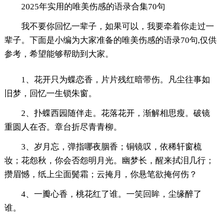
2025年实用的唯美伤感的语录合集70句
我不要你回忆一辈子，如果可以，我要牵着你走过一
辈子。下面是小编为大家准备的唯美伤感的语录70句,仅供
参考，希望能够帮助到大家。
1、花开只为蝶恋香，片片残红暗带伤。凡尘往事如
旧梦，回忆一生锁朱窗。
2、扑蝶西园随伴走。花落花开，渐解相思瘦。破镜
重圆人在否。章台折尽青青柳。
3、岁月忘，弹指哪夜胭香；铜镜叹，依稀轩窗梳
妆；花怨秋，你会否怨明月光。幽梦长，醒来拭泪几行；
攒眉憾，纸上尘面鬓霜；云掩月，你悬笔欲掩何伤？
4、一瓣心香，桃花红了谁。一笑回眸，尘缘醉了
谁。