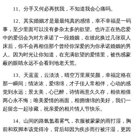
11、分手又何必再扰我，不知道我会心痛吗。
12、其实婚姻才是最最纯真的感情，幸不幸福是一码
事，至少里面可以没有参杂太多的欲望。也许正在热恋爱
中的爱侣会为对方承诺了一段婚姻，在彼此换过几张双人
床后，你不会再相信那个曾经你深爱的为你承诺婚姻的男
人。因为时光让你知道，在充满欲望的爱情里，被伤感蒙
蔽的眼睛永远不会看到地老天荒。
13、天蓝蓝，云淡淡，晴空万里展笑颜，幸福定格在
那一瞬间；情浓浓，爱绵绵，才子佳人常相伴，心动的感
觉到永远；景太美，心已醉，诗情画意久久存，相依相偎
两心永不悔；唯美爱情的画面，相拥缠绵的美好，我们一
起留念一起珍藏，祝亲爱的相片情人节快乐。
14、山间的路氤氲着雾气，衣服被蒙蒙的雨打湿，胸
前和双脚本该觉得冷，背后却因为疾步而行被汗湿，更因