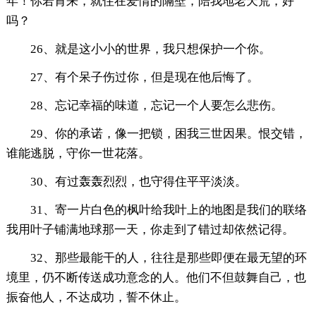
年！你若肯来，就住在爱情的隔壁，陪我地老天荒，好
吗？
26、就是这小小的世界，我只想保护一个你。
27、有个呆子伤过你，但是现在他后悔了。
28、忘记幸福的味道，忘记一个人要怎么悲伤。
29、你的承诺，像一把锁，困我三世因果。恨交错，
谁能逃脱，守你一世花落。
30、有过轰轰烈烈，也守得住平平淡淡。
31、寄一片白色的枫叶给我叶上的地图是我们的联络
我用叶子铺满地球那一天，你走到了错过却依然记得。
32、那些最能干的人，往往是那些即便在最无望的环
境里，仍不断传送成功意念的人。他们不但鼓舞自己，也
振奋他人，不达成功，誓不休止。