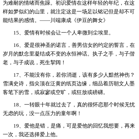
为难耐的情绪而焦躁。初识爱情在这样年轻的年纪，在这
样如梦似幻的山里，就注定这是一场足以铭记但是却不可
能结果的感情。——川端康成《伊豆的舞女》
15、爱情有时候会让一个人卑微到尘埃里。
16、爱是很神圣的诺言，善男信女的约定的誓言，在
岁月的默念里凝结成不变的永恒神话。执子之手，与子偕
老，与子成说，死生挈阔！
17、不能没有你，若你消逝，该有多少人黯然神伤？
雪满史诗，指尖顶在泛黄的纸页边缘，细品着历朝文人墨
客笔下的雪，或寂寥或空旷，或狂放或磅礴。
18、一转眼十年就过去了，真的很怀恋那个时候无忧
无虑的玩，没一点压力的童年啊！
19、爱他是错，是痛，可是爱他的回忆我想要，再来
一次，我还选择爱上他。