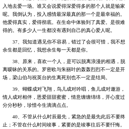
入地去爱一场。谁又会说爱得深爱得多的那个人就是输家
呢。我倒认为，投入感情最深最真的那一个是最幸福的。
他爱得真实，爱得彻底。在生命中体验到了真爱。是很难
得的。有多少人一生都没有遇到自己的真心爱人呢。
37、我知道遇见你不容易，错过了会很可惜，我不想
余生都是回忆，我想余生每一天都是你。
38、原来，喜欢一个人，是可以脱离浪漫的相遇，脱
离暧昧的关系的。罗密欧与朱丽叶的轰轰烈烈不一定是开
场，梁山伯与祝英台的生离死别也不一定是结局。
39、蝴蝶成对飞翔，鸟儿成对吟唱，鱼儿成对遨游，
情人成对相伴，恩爱甜甜蜜蜜，情意缠缠绵绵，开心度过
分分秒秒，珍惜今生滴滴点点。
40、不管从什么时辰最先，紧急的是最先此后不要终
止；不管在什么时间竣事，紧要的是竣事往后不要忏悔。