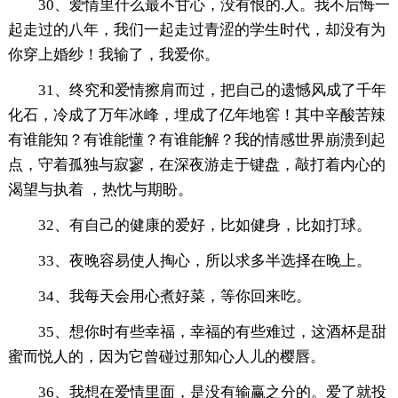
30、爱情里什么最不甘心，没有恨的.人。我不后悔一
起走过的八年，我们一起走过青涩的学生时代，却没有为
你穿上婚纱！我输了，我爱你。
31、终究和爱情擦肩而过，把自己的遗憾风成了千年
化石，冷成了万年冰峰，埋成了亿年地窖！其中辛酸苦辣
有谁能知？有谁能懂？有谁能解？我的情感世界崩溃到起
点，守着孤独与寂寥，在深夜游走于键盘，敲打着内心的
渴望与执着 ，热忱与期盼。
32、有自己的健康的爱好，比如健身，比如打球。
33、夜晚容易使人掏心，所以求多半选择在晚上。
34、我每天会用心煮好菜，等你回来吃。
35、想你时有些幸福，幸福的有些难过，这酒杯是甜
蜜而悦人的，因为它曾碰过那知心人儿的樱唇。
36、我想在爱情里面，是没有输赢之分的。爱了就投