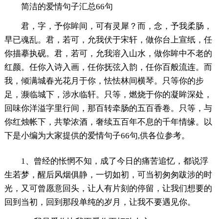
简洁的爱情句子汇总66句
君，字，予你眸间，可有灵犀？而，念，予我柔肠，
早已魂乱。君，若可，允我伏于宋轩，做你台上宣纸，任
你描摹执砚。君，若可，允我溶入山水，做你眸中不老的
红颜。任你入诗入画，任你抚弦入韵，任你百般流连。而
我，倾满城春光花月于你，怯怯林间横琴。只等你的步
足，濒临城下，涉水临轩。只等，燃烧于你的凝眸深处，
回味你洋溢字里行间，那百转牵肠的五百香卷。只等，与
你红烛帐下，共挚浓酒，奢续五百年不息的千年情缘。以
下是小编为大家提供的爱情句子66句,供各位参考。
1、曾经的怅惘不知，成了今日的痛苦追忆，都说浮
生若梦，醒后风烟俱静，一切如初，可当初匆匆跋涉的时
光，又可曾愿意回头，让人有片刻的停留，让我们想要的
回到当初，回到那段单纯的岁月，让我不要遇见你。