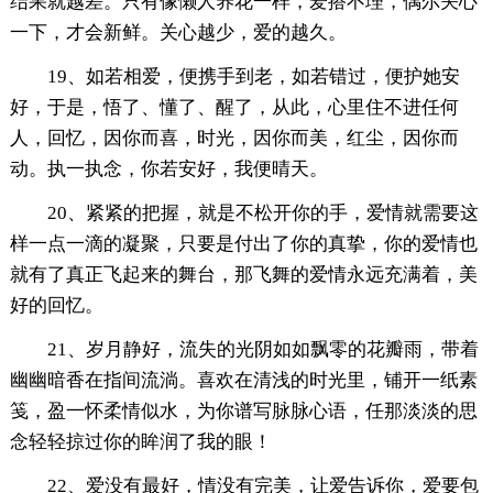
结果就越差。只有像懒人养花一样，爱搭不理，偶尔关心
一下，才会新鲜。关心越少，爱的越久。
19、如若相爱，便携手到老，如若错过，便护她安
好，于是，悟了、懂了、醒了，从此，心里住不进任何
人，回忆，因你而喜，时光，因你而美，红尘，因你而
动。执一执念，你若安好，我便晴天。
20、紧紧的把握，就是不松开你的手，爱情就需要这
样一点一滴的凝聚，只要是付出了你的真挚，你的爱情也
就有了真正飞起来的舞台，那飞舞的爱情永远充满着，美
好的回忆。
21、岁月静好，流失的光阴如如飘零的花瓣雨，带着
幽幽暗香在指间流淌。喜欢在清浅的时光里，铺开一纸素
笺，盈一怀柔情似水，为你谱写脉脉心语，任那淡淡的思
念轻轻掠过你的眸润了我的眼！
22、爱没有最好，情没有完美，让爱告诉你，爱要包