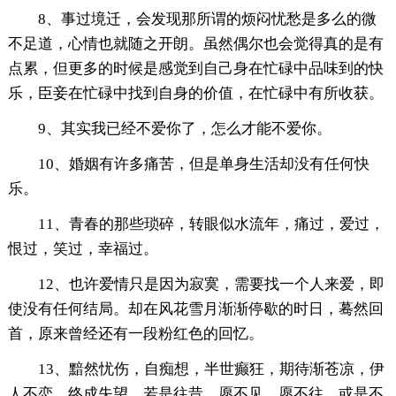
8、事过境迁，会发现那所谓的烦闷忧愁是多么的微
不足道，心情也就随之开朗。虽然偶尔也会觉得真的是有
点累，但更多的时候是感觉到自己身在忙碌中品味到的快
乐，臣妾在忙碌中找到自身的价值，在忙碌中有所收获。
9、其实我已经不爱你了，怎么才能不爱你。
10、婚姻有许多痛苦，但是单身生活却没有任何快
乐。
11、青春的那些琐碎，转眼似水流年，痛过，爱过，
恨过，笑过，幸福过。
12、也许爱情只是因为寂寞，需要找一个人来爱，即
使没有任何结局。却在风花雪月渐渐停歇的时日，蓦然回
首，原来曾经还有一段粉红色的回忆。
13、黯然忧伤，自痴想，半世癫狂，期待渐苍凉，伊
人不恋，终成失望…若是往昔，愿不见，愿不往，或是不