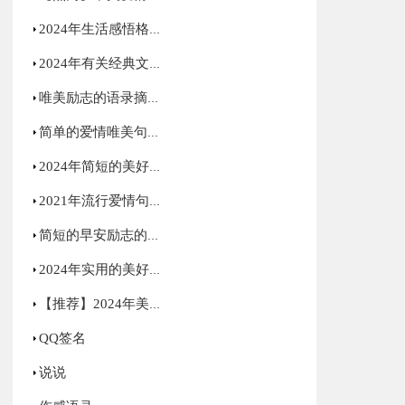
2024年生活感悟格言摘录78条
2024年有关经典文艺句子集合36句
唯美励志的语录摘录83句
简单的爱情唯美句子集合40句
2024年简短的美好的早安祝福语微信大汇总25句
2021年流行爱情句子集锦48条
简短的早安励志的语录锦集43句
2024年实用的美好的早安祝福语摘录31条
【推荐】2024年美好的早安QQ祝福语大集合58句
QQ签名
说说