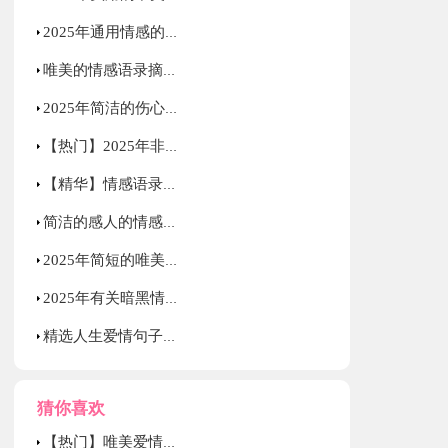
2025年通用情感的语录汇编76句
唯美的情感语录摘录70句
2025年简洁的伤心情感语录汇编80条
【热门】2025年非主流伤感语录摘录38条
【精华】情感语录合集35句
简洁的感人的情感语录集锦86条
2025年简短的唯美伤感语录大合集79句
2025年有关暗黑情感语录28句
精选人生爱情句子摘录38条
猜你喜欢
【热门】唯美爱情句子汇编75条