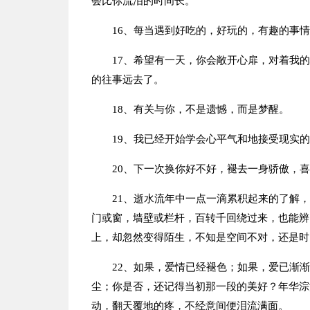
会比你流泪的时间长。
16、每当遇到好吃的，好玩的，有趣的事
17、希望有一天，你会敞开心扉，对着我
的往事远去了。
18、有关与你，不是遗憾，而是梦醒。
19、我已经开始学会心平气和地接受现实
20、下一次换你好不好，褪去一身骄傲，
21、逝水流年中一点一滴累积起来的了解
门或窗，墙壁或栏杆，百转千回绕过来，也能辨
上，却忽然变得陌生，不知是空间不对，还是时
22、如果，爱情已经褪色；如果，爱已渐
尘；你是否，还记得当初那一段的美好？年华淙
动，翻天覆地的疼，不经意间便泪流满面。