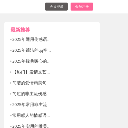
会员登录
会员注册
最新推荐
2025年通用伤感语录大汇总52句
2025年简洁的qq空间爱情句子集合75条
2025年经典暖心的情感语录大合集80句
【热门】爱情文艺句子摘录100句
简洁的爱情精美句子锦集38条
简短的非主流伤感语录锦集66条
2025年常用非主流伤感语录集锦54句
常用感人的情感语录集合58句
2025年实用的唯美伤感的语录合集70句