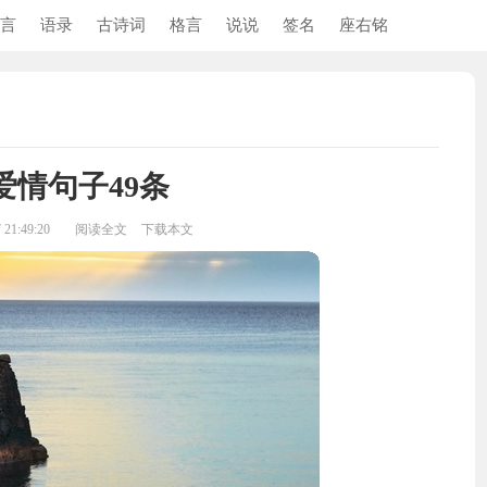
言
语录
古诗词
格言
说说
签名
座右铭
爱情句子49条
21:49:20
阅读全文
下载本文