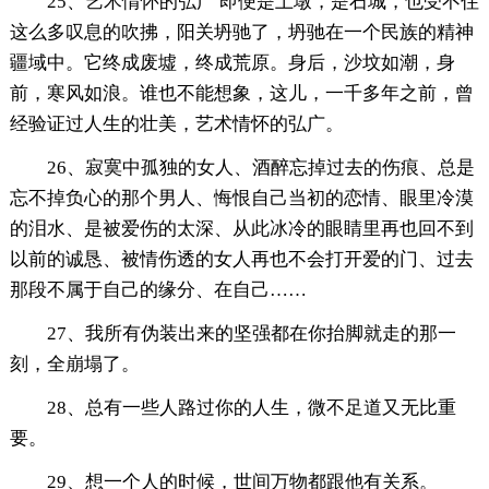
25、艺术情怀的弘广 即便是土墩，是石城，也受不住
这么多叹息的吹拂，阳关坍驰了，坍驰在一个民族的精神
疆域中。它终成废墟，终成荒原。身后，沙坟如潮，身
前，寒风如浪。谁也不能想象，这儿，一千多年之前，曾
经验证过人生的壮美，艺术情怀的弘广。
26、寂寞中孤独的女人、酒醉忘掉过去的伤痕、总是
忘不掉负心的那个男人、悔恨自己当初的恋情、眼里冷漠
的泪水、是被爱伤的太深、从此冰冷的眼睛里再也回不到
以前的诚恳、被情伤透的女人再也不会打开爱的门、过去
那段不属于自己的缘分、在自己……
27、我所有伪装出来的坚强都在你抬脚就走的那一
刻，全崩塌了。
28、总有一些人路过你的人生，微不足道又无比重
要。
29、想一个人的时候，世间万物都跟他有关系。