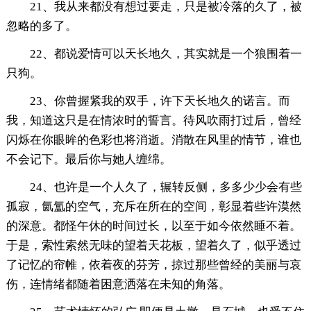
21、我从来都没有想过要走，只是被冷落的久了，被
忽略的多了。
22、都说爱情可以天长地久，其实就是一个狼围着一
只狗。
23、你曾握紧我的双手，许下天长地久的诺言。而
我，知道这只是在情浓时的誓言。待风吹雨打过后，曾经
闪烁在你眼眸的色彩也将消逝。消散在风里的情节，谁也
不会记下。最后你与她人缠绵。
24、也许是一个人久了，辗转反侧，多多少少会有些
孤寂，氤氲的空气，充斥在所在的空间，彰显着些许漠然
的深意。都怪午休的时间过长，以至于如今依然睡不着。
于是，索性索然无味的望着天花板，望着久了，似乎透过
了记忆的帘帷，依着夜的芬芳，掠过那些曾经的美丽与哀
伤，连情绪都随着困意洒落在未知的角落。