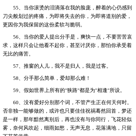
55、当你滚烫的泪滴落在我的脸庞，醉着的心仍感到
刀尖般划过的疼痛，为即将失去的你，为即将道别的爱，
更因你为我保留的这份柔软与脆弱。
56、当你的爱人提出分手是，爽快一点，不要苦苦哀
求，这样只会让他看不起你，甚至讨厌你，那怕你承受着
无比的痛苦。
57、推窗的人儿，我不是归人，我是过客。
58、分手那么简单，爱却那么难！
59、假如世界上所有的"狭路"都是为"相逢"所设。
60、没有爱好分别那个词，不管产生正在何天何时。
否非独一能够做的，或许也只要佳佳祝祸蓦然回首，梦还
是一样，那年黯然离别后，再也没有与你同行，飞花轻似
雾，奈何风吹起，细雨如愁，无声无息，花落满地，只留