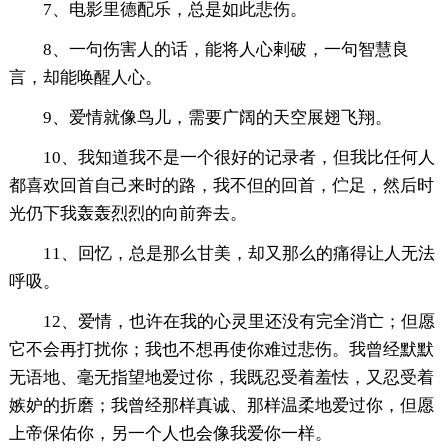
7、电影里德配乐，总是如此悲伤。
8、一句伤害人的话，能将人心剌破，一句智慧良
言，却能唤醒人心。
9、爱情就像鸟儿，需要广阔的天空展翅飞翔。
10、我知道我不是一个很好的记录者，但我比任何人
都喜欢回首自己来时的路，我不但的回首，伫足，然后时
光仍下我轰轰烈烈的向前奔去。
11、回忆，总是那么甘美，却又那么的痛得让人无法
呼吸。
12、爱情，也许在我的心灵里还没有完全消亡；但愿
它不会再打扰你；我也不想再使你难过悲伤。我曾经默默
无语地、毫无指望地爱过你，我既忍受着羞怯，又忍受着
嫉妒的折磨；我曾经那样真诚、那样温柔地爱过你，但愿
上帝保佑你，另一个人也会像我爱你一样。