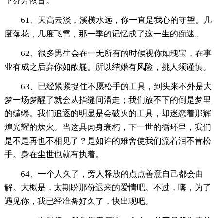
下芬芳依昔。
61、天高云淡，溪横水远，你一直是我心的守望。几
度落花，几度飞雪，那一季的记忆成了这一生的痴迷。
62、很多男生会在一无所有的时候视你如瑰宝，在事
业有成之后弃你如敝屣。所以结婚有风险，挑人须谨慎。
63、已经紧紧捉住不愿松手的工具，到头来不外是大
梦一场梦醒了就会从指缝间溜走；我们放不下的倒是梦里
的缱绻。我们追逐的明显是会破灭的工具，却迷恋着那辉
煌光耀的炊火。当这具肉身衰朽，下一世的循环里，我们
是不是再也不相见了？是如许的难舍使我们流着泪不肯松
手。身在尘世也就有执着。
64、一个人久了，旁人释放的点点善意自己都会曲
解。大概是，太期盼那份迟来的爱情吧。不过，嗨，为了
遇见你，我已经准备好久了，快出现吧。