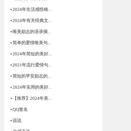
2024年生活感悟格言摘录78条
2024年有关经典文艺句子集合36句
唯美励志的语录摘录83句
简单的爱情唯美句子集合40句
2024年简短的美好的早安祝福语微信大汇总25句
2021年流行爱情句子集锦48条
简短的早安励志的语录锦集43句
2024年实用的美好的早安祝福语摘录31条
【推荐】2024年美好的早安QQ祝福语大集合58句
QQ签名
说说