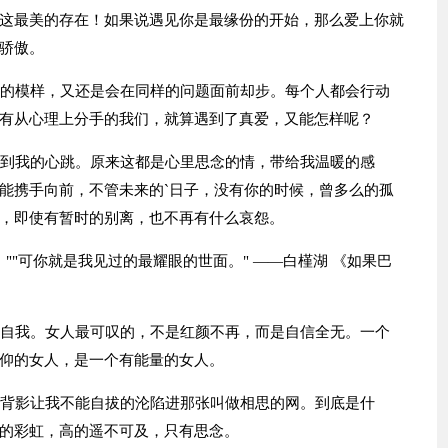
这最美的存在！如果说遇见你是最缘份的开始，那么爱上你就
骄傲。
情的模样，又还是会在同样的问题面前却步。每个人都会行动
有从心理上分手的我们，就算遇到了真爱，又能怎样呢？
的到我的心跳。原来这都是心里思念的情，带给我温暖的感
能携手向前，不管未来的`日子，没有你的时候，曾多么的孤
，即使有暂时的别离，也不再有什么哀怨。
""可你就是我见过的最耀眼的世面。" ——白槿湖 《如果巴
失自我。女人最可叹的，不是红颜不再，而是自信全无。一个
仰的女人，是一个有能量的女人。
的背影让我不能自拔的沦陷进那张叫做相思的网。到底是什
的彩虹，高的遥不可及，只有思念。