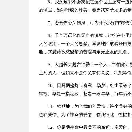
6、我永远都不会忘记在这个世上还有一道
的灿烂，如秋叶般的静美。春天我寄予太多的希
7、恋爱伤心又伤身，可为什么我们宁愿伤
8、千言万语化作无声的沉默，让疼在心里
人的眼泪，一个人的思念。重复地回放着来自家
脸，来慰藉乡愁酸楚的苦涩与永无止境的思念。
9、人越长大越害怕爱上一个人，害怕你让
上对的人，但如果不是你又有何意义，我想等你
10、日月两盏灯，春秋一场梦，红尘看破
聚散。华是一指流砂，苍老一段年华，百年后不
11、默默地，为了我们的爱情，许个美好
也在爱你。为了神圣的爱情，你我彼此，惺惺相
12、你是我生命中最美丽的邂逅，亲爱的