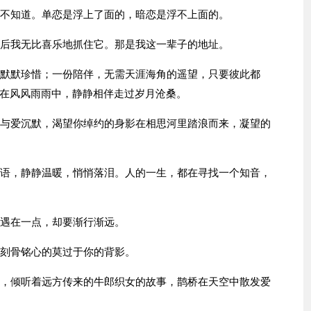
方不知道。单恋是浮上了面的，暗恋是浮不上面的。
然后我无比喜乐地抓住它。那是我这一辈子的地址。
要默默珍惜；一份陪伴，无需天涯海角的遥望，只要彼此都
在风风雨雨中，静静相伴走过岁月沧桑。
，与爱沉默，渴望你绰约的身影在相思河里踏浪而来，凝望的
不语，静静温暖，悄悄落泪。人的一生，都在寻找一个知音，
相遇在一点，却要渐行渐远。
我刻骨铭心的莫过于你的背影。
说，倾听着远方传来的牛郎织女的故事，鹊桥在天空中散发爱