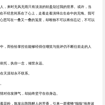
的人，来时无风无雨只有淡淡的轻盈划过我的世界。或许，当
在不经意间系在了心上，走着走着演绎出生命中的无悔。我可
心思写在一叠又一叠的笺里，却唯独不可以将你忘记，不可以
手中，而恰恰掌控在能够经得住嘲笑与批评仍不断往前走的人
月依托，执你一念，倾世永远。
落在天涯却永不联系。
漠。
事情对你发脾气，却始终坚守在你身边。
粘着花粉，散发出阵阵醉人的芳香，引来一群蜜蜂"嗡嗡"地奔波