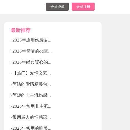
会员登录
会员注册
最新推荐
2025年通用伤感语录大汇总52句
2025年简洁的qq空间爱情句子集合75条
2025年经典暖心的情感语录大合集80句
【热门】爱情文艺句子摘录100句
简洁的爱情精美句子锦集38条
简短的非主流伤感语录锦集66条
2025年常用非主流伤感语录集锦54句
常用感人的情感语录集合58句
2025年实用的唯美伤感的语录合集70句