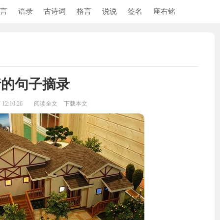
言
语录
古诗词
格言
说说
签名
座右铭
情的句子摘录
12:10:26
阅读全文
下载本文