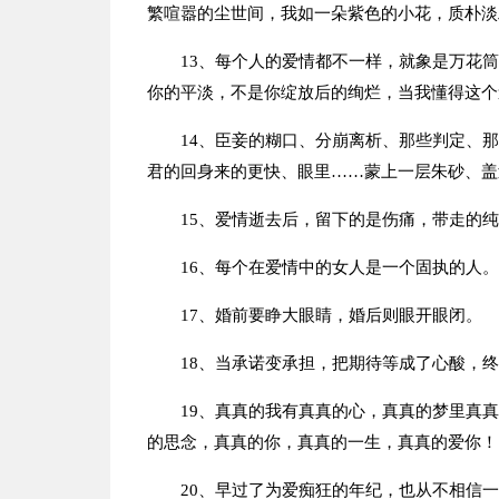
繁喧嚣的尘世间，我如一朵紫色的小花，质朴淡
13、每个人的爱情都不一样，就象是万花
你的平淡，不是你绽放后的绚烂，当我懂得这个
14、臣妾的糊口、分崩离析、那些判定、
君的回身来的更快、眼里……蒙上一层朱砂、盖
15、爱情逝去后，留下的是伤痛，带走的
16、每个在爱情中的女人是一个固执的人。
17、婚前要睁大眼睛，婚后则眼开眼闭。
18、当承诺变承担，把期待等成了心酸，
19、真真的我有真真的心，真真的梦里真
的思念，真真的你，真真的一生，真真的爱你！
20、早过了为爱痴狂的年纪，也从不相信