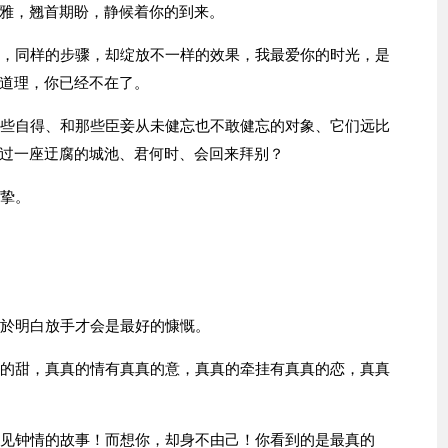
雅，翘首期盼，静候着你的到来。
筒，同样的步骤，却绽放不一样的效果，我最爱你的时光，是
道理，你已经不在了。
那些自得、和那些臣妾从未健忘也不敢健忘的对象、它们远比
过一座迂腐的城池、君何时、会回来拜别？
纯挚。
终於明白放手才会是最好的慷慨。
真的甜，真真的情有真真的意，真真的牵挂有真真的恋，真真
一见钟情的故事！而想你，却身不由己！你看到的是最真的