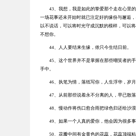
43、我想，我是如此的挚爱那个走在心里
一场花事还未开始时就已注定好的缘份与邂逅，
以不说话，可以将时光守成沉默的模样，可以将
不想你。
44、人人要结来生缘，侬只今生结日前。
45、这个世界并不是掌握在那些嘲笑者的
手中。
46、执笔为情，落纸写你，人生浮华，岁
47、从前那些说着永不分离的人，早已散
48、慢动作将伤口愈合雨把绿色归还给沙
49、如果一个人真的爱你，他会因为很多
50、花瓣中间有金黄色的花蕊，花蕊顶端