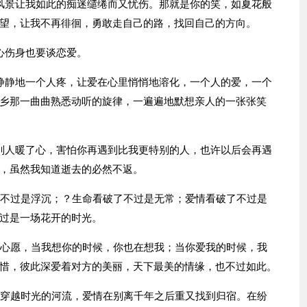
风景让我如此的痴迷缱绻而又忧伤。那就是你的笑，如夏花般
望，让我不再徘徊，勇敢走自己的路，找回自己的方向。
心伤身也要谈恋爱。
静静地一个人疼，让爱在心里悄悄地溶化，一个人的爱，一个
乡那一曲曲熟悉动听的旋律，一遍遍地默想亲人的一张张笑
别人暖了心，害怕你再遇到比我更特别的人，也许以后会再遇
，虽然我知道逝去的必然不返。
了不过是浮沉；？生命看破了不过是无常；爱情看破了不过是
过是一场花开的时光。
的心愿，当我想你的时候，你也在想我；当你爱我的时候，我
惜，彼此深爱着对方的美丽，天下最美的情缘，也不过如此。
。穿越时光的河流，爱情在别离千年之后重又找到归宿。在纷