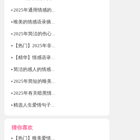
2025年通用情感的语录汇编76句
唯美的情感语录摘录70句
2025年简洁的伤心情感语录汇编80条
【热门】2025年非主流伤感语录摘录38条
【精华】情感语录合集35句
简洁的感人的情感语录集锦86条
2025年简短的唯美伤感语录大合集79句
2025年有关暗黑情感语录28句
精选人生爱情句子摘录38条
猜你喜欢
【热门】唯美爱情句子汇编75条