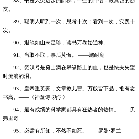
88、书是人类进步的阶梯，一生的伴侣，最真诚的朋
友。
89、聪明人听到一次，思考十次；看到一次，实践十
次。
90、退笔如山未足珍，读书万卷始通神。
91、当取不取，事后莫悔。 ——施耐庵
92、赞叹号是勇士滴在攀缘路上的血，也是怯夫失望
时流淌的泪。
93、皇帝重英豪，文章教儿曹。万般皆下品，惟有念
书高。——《神童诗·劝学》
94、最有成绩的科学家都具有狂热者的热情。——贝
弗里奇
95、必需有所知，不然不如死。——罗曼·罗兰