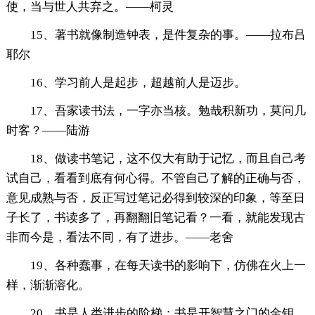
使，当与世人共弃之。——柯灵
15、著书就像制造钟表，是件复杂的事。——拉布吕
耶尔
16、学习前人是起步，超越前人是迈步。
17、吾家读书法，一字亦当核。勉哉积新功，莫问几
时客？——陆游
18、做读书笔记，这不仅大有助于记忆，而且自己考
试自己，看看到底有何心得。不管自己了解的正确与否，
意见成熟与否，反正写过笔记必得到较深的印象，等至日
子长了，书读多了，再翻翻旧笔记看？一看，就能发现古
非而今是，看法不同，有了进步。——老舍
19、各种蠢事，在每天读书的影响下，仿佛在火上一
样，渐渐溶化。
20、书是人类进步的阶梯；书是开智慧之门的金钥