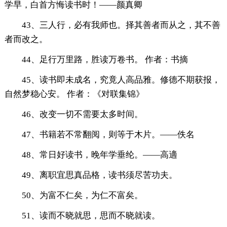
学早，白首方悔读书时！——颜真卿
43、三人行，必有我师也。择其善者而从之，其不善
者而改之。
44、足行万里路，胜读万卷书。 作者：书摘
45、读书即未成名，究竟人高品雅。修德不期获报，
自然梦稳心安。 作者：《对联集锦》
46、改变一切不需要太多时间。
47、书籍若不常翻阅，则等于木片。——佚名
48、常日好读书，晚年学垂纶。——高適
49、离职宜思真品格，读书须尽苦功夫。
50、为富不仁矣，为仁不富矣。
51、读而不晓就思，思而不晓就读。