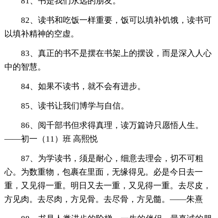
81、书是我们永远的朋友。
82、读书和吃饭一样重要，饭可以填补饥饿，读书可
以填补精神的空虚。
83、真正的书不是摆在书架上的摆设，而是深入人心
中的智慧。
84、如果不读书，就不会有进步。
85、读书让我们博学与自信。
86、阅千部书但求得真理，读万篇诗只愿悟人生。
——初一（11）班 高熙悦
87、为学读书，须是耐心，细意去理会，切不可粗
心。为数重物，包裹在里面，无缘得见。必是今日去一
重，又见得一重。明日又去一重，又见得一重。去尽皮，
方见肉。去尽肉，方见骨。去尽骨，方见髓。——朱熹