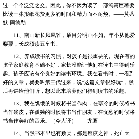
过一个个泛泛之交。因此，你不因为读了一部鸿篇巨著要
比读一张报纸花费更多的时间和精力而不耐烦。——莫蒂
默·阿德勒
11、南山新长凤凰雏，眉目分明画不如。年小从他爱
梨粟，长成须读五车书。
12、养成读书的习惯，对孩子是很重要的。现在有的
孩子家庭教育基础不好，家长没能让他们在读书中得到乐
趣。孩子应该有个良好的读书环境。我在看书时，一看到
好的文章，就要叫第三代过来，说"这篇文章很好玩"，然
后再讲给他们听，想以此来培养他们得到读书的乐趣。
13、我在饥饿的时候将书当作肉，在寒冷的时候将书
当作裘皮，在孤独的时候将书当作朋友，在忧愁的时候将
书当作美好的音乐。（今人译）——尤袤
14、当然书本里也有败类，那是瘟疫之神，死亡天