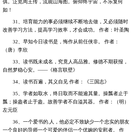
俱。泛览周王传，流观山海图。俯仰终宇宙，不乐复何
如！
31、培育能力的事必须继续不断地去做，又必须随时
改善学习方法，提高学习效率，才会成功。 作者：叶圣陶
32、早知今日读书是，悔作从前任侠非。 作者：
（唐）李欣
33、读书既未成名，究竟人高品雅。修德不期获报，
自然梦稳心安。——《格言联壁》
34、读书百遍，其义自见 作者：《三国志》
35、学者如取水，终日取而不能逾其量。操瓢者止于
瓢；操盎者止于盎。故善学者不自溢其器。 作者：（明）
左元臣
36、一个爱书的.人，他必定不致缺少一个忠实的朋友
一个良好的导师一个可爱的伴侣一个优婉的安慰者。 作