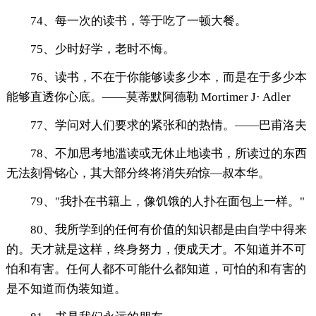
74、每一次的读书，等于吃了一顿大餐。
75、少时好学，老时不悔。
76、读书，不在于你能够读多少本，而是在于多少本
能够直透你心底。——莫蒂默阿德勒 Mortimer J· Adler
77、学问对人们要求的紧张和的热情。——巴甫洛夫
78、不加思考地滥读或无休止地读书，所读过的东西
无法刻骨铭心，其大部分终将消失殆惊—叔本华。
79、"我扑在书籍上，像饥饿的人扑在面包上一样。"
80、我所学到的任何有价值的知识都是由自学中得来
的。天才就是这样，终身努力，便成天才。不知道并不可
怕和有害。任何人都不可能什么都知道，可怕的和有害的
是不知道而伪装知道。