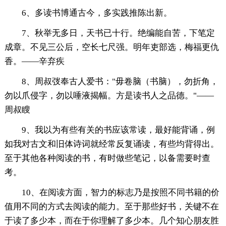
6、多读书博通古今，多实践推陈出新。
7、秋举无多日，天书已十行。绝编能自苦，下笔定
成章。不见三公后，空长七尺强。明年吏部选，梅福更仇
香。——辛弃疾
8、周叔弢奉古人爱书："毋卷脑（书脑），勿折角，
勿以爪侵字，勿以唾液揭幅。方是读书人之品德。"——
周叔瞍
9、我以为有些有关的书应该常读，最好能背诵，例
如我对古文和旧体诗词就经常反复诵读，有些均背得出。
至于其他各种阅读的书，有时做些笔记，以备需要时查
考。
10、在阅读方面，智力的标志乃是按照不同书籍的价
值用不同的方式去阅读的能力。至于那些好书，关键不在
于读了多少本，而在于你理解了多少本。几个知心朋友胜