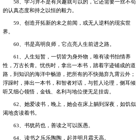
58、学习并不是有兴趣就可以的，它还需要一丝不苟
的认真态度和持之以恒的毅力。
59、创造开拓新的未之前闻，或无人逆料的现实世
界。
60、书是高明良师，它点亮人生前进之路。
61、人生短暂，一切皆为身外物，唯有读书怡情养
性，万古长青。忧伤时，拿出一本书，踏着字迹铺成的道
路，到知识的海洋中畅游，把所有的不快抛弃九霄云外；
浮躁时，捧出一本书，和智者对话，与哲人论理，侧耳倾
听又细心领悟，金钱、名利与地位便无足挂齿。
62、她爱读书，晚上，她会在床上躺到深夜，如饥似
渴地贪读着书。
63、书犹药也，善读之可以医愚。
64、读书之乐乐陶陶，起并明月霜天高。