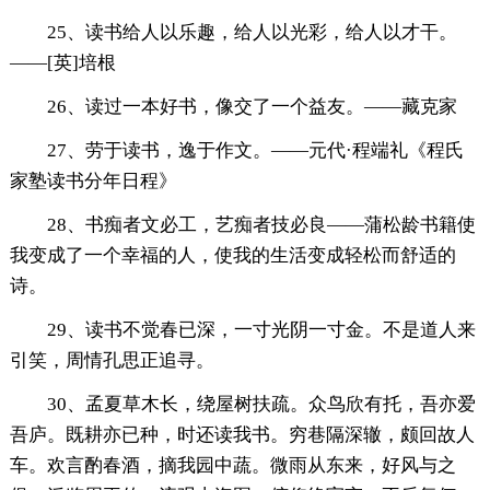
25、读书给人以乐趣，给人以光彩，给人以才干。
——[英]培根
26、读过一本好书，像交了一个益友。——藏克家
27、劳于读书，逸于作文。——元代·程端礼《程氏
家塾读书分年日程》
28、书痴者文必工，艺痴者技必良——蒲松龄书籍使
我变成了一个幸福的人，使我的生活变成轻松而舒适的
诗。
29、读书不觉春已深，一寸光阴一寸金。不是道人来
引笑，周情孔思正追寻。
30、孟夏草木长，绕屋树扶疏。众鸟欣有托，吾亦爱
吾庐。既耕亦已种，时还读我书。穷巷隔深辙，颇回故人
车。欢言酌春酒，摘我园中蔬。微雨从东来，好风与之