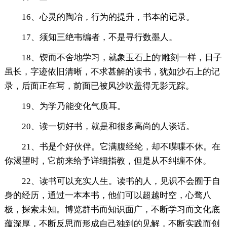
16、心灵的陶冶，行为的提升，书本的记录。
17、须知三绝韦编者，不是寻行数墨人。
18、锲而不舍地学习，就象玉石上的'雕刻一样，日子
虽长，字迹依旧清晰，不求甚解的读书，犹如沙石上的记
录，后面正在写，前面已被风沙吹盖得无影无踪。
19、为学乃能变化气质耳。
20、读一切好书，就是和很多高尚的人谈话。
21、书是个好伙伴。它满腹经纶，却不喋喋不休。在
你渴望时，它前来给予详细指教，但是从不纠缠不休。
22、读书可以充实人生。读书的人，见识不会囿于自
身的经历，通过一本本书，他们可以超越时空，心骛八
极，探索未知。博览群书而知识面广，不断学习而文化底
蕴深厚，不断反思而形成自己独到的见解，不断实践而创