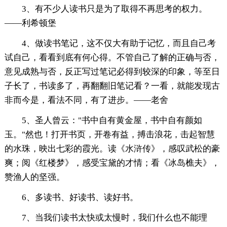
3、有不少人读书只是为了取得不再思考的权力。
——利希顿堡
4、做读书笔记，这不仅大有助于记忆，而且自己考
试自己，看看到底有何心得。不管自己了解的正确与否，
意见成熟与否，反正写过笔记必得到较深的印象，等至日
子长了，书读多了，再翻翻旧笔记看？一看，就能发现古
非而今是，看法不同，有了进步。——老舍
5、圣人曾云："书中自有黄金屋，书中自有颜如
玉。"然也！打开书页，开卷有益，搏击浪花，击起智慧
的水珠，映出七彩的霞光。读《水浒传》，感叹武松的豪
爽；阅《红楼梦》，感受宝黛的才情；看《冰岛樵夫》，
赞渔人的坚强。
6、多读书、好读书、读好书。
7、当我们读书太快或太慢时，我们什么也不能理