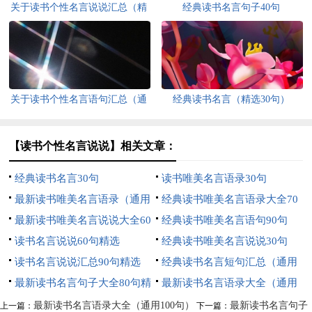
关于读书个性名言说说汇总（精
经典读书名言句子40句
选100句）
关于读书个性名言语句汇总（通
经典读书名言（精选30句）
用60句）
【读书个性名言说说】相关文章：
经典读书名言30句
读书唯美名言语录30句
最新读书唯美名言语录（通用
经典读书唯美名言语录大全70
70句）
最新读书唯美名言说说大全60
句
经典读书唯美名言语句90句
句精选
读书名言说说60句精选
经典读书唯美名言说说30句
读书名言说说汇总90句精选
经典读书名言短句汇总（通用
最新读书名言句子大全80句精
50句）
最新读书名言语录大全（通用
选
100句）
最新读书名言语录大全（通用100句）
最新读书名言句子
上一篇：
下一篇：