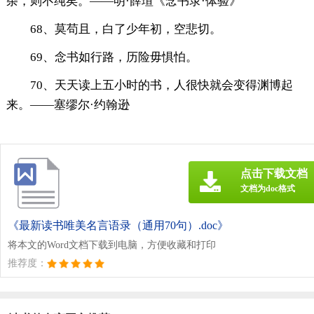
杂，则不纯矣。——明·薛瑄《念书录·体验》
68、莫苟且，白了少年初，空悲切。
69、念书如行路，历险毋惧怕。
70、天天读上五小时的书，人很快就会变得渊博起
来。——塞缪尔·约翰逊
点击下载文档
文档为doc格式
《最新读书唯美名言语录（通用70句）.doc》
将本文的Word文档下载到电脑，方便收藏和打印
推荐度：