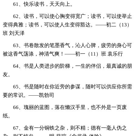
61、快乐读书，天天向上。
62、读书，可以使心胸变得宽广；读书，可以使举止
变得典雅；读书，可以使人生变得豁达。——初二（13）
班 刘天泽
63、书卷散发的笔墨香气，沁人心脾，疲劳的身心可
被这香气荡涤，神清气爽！——初一（11）班 袁乐行
64、书是人类进步的阶梯，一生的伴侣，最真诚的朋
友。
65、书是随时在你近旁的参谋，随时可以供应你所需
要的常识。——凯勃司
66、瑰丽的蓝图，落在懒汉手里，也不外是一页废
纸。
67、金有一分铜铁之杂，则不精；德有一毫人伪之