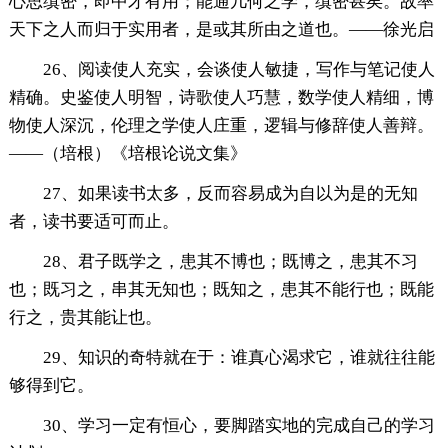
心思缜密，即中才有用；能通几何之学，缜密甚矣。故率
天下之人而归于实用者，是或其所由之道也。——徐光启
26、阅读使人充实，会谈使人敏捷，写作与笔记使人
精确。史鉴使人明智，诗歌使人巧慧，数学使人精细，博
物使人深沉，伦理之学使人庄重，逻辑与修辞使人善辩。
——（培根）《培根论说文集》
27、如果读书太多，反而容易成为自以为是的无知
者，读书要适可而止。
28、君子既学之，患其不博也；既博之，患其不习
也；既习之，串其无知也；既知之，患其不能行也；既能
行之，贵其能让也。
29、知识的奇特就在于：谁真心渴求它，谁就往往能
够得到它。
30、学习一定有恒心，要脚踏实地的完成自己的学习