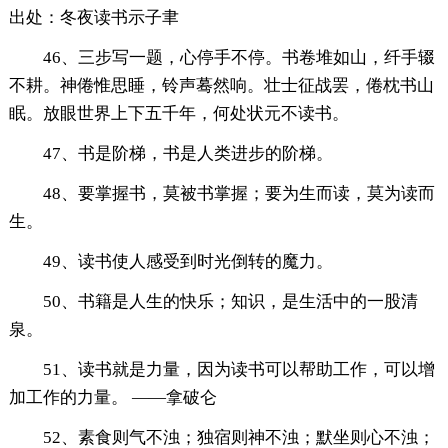
出处：冬夜读书示子聿
46、三步写一题，心停手不停。书卷堆如山，纤手辍
不耕。神倦惟思睡，铃声蓦然响。壮士征战罢，倦枕书山
眠。放眼世界上下五千年，何处状元不读书。
47、书是阶梯，书是人类进步的阶梯。
48、要掌握书，莫被书掌握；要为生而读，莫为读而
生。
49、读书使人感受到时光倒转的魔力。
50、书籍是人生的快乐；知识，是生活中的一股清
泉。
51、读书就是力量，因为读书可以帮助工作，可以增
加工作的力量。 ——拿破仑
52、素食则气不浊；独宿则神不浊；默坐则心不浊；