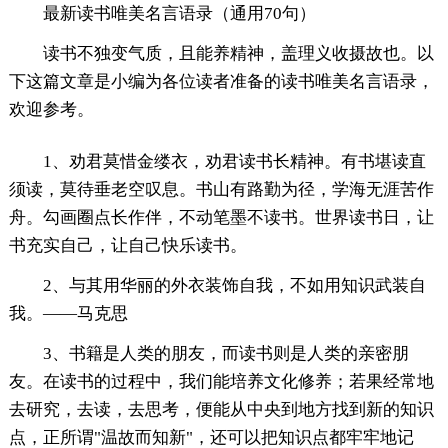
最新读书唯美名言语录（通用70句）
读书不独变气质，且能养精神，盖理义收摄故也。以
下这篇文章是小编为各位读者准备的读书唯美名言语录，
欢迎参考。
1、劝君莫惜金缕衣，劝君读书长精神。有书堪读直
须读，莫待垂老空叹息。书山有路勤为径，学海无涯苦作
舟。勾画圈点长作伴，不动笔墨不读书。世界读书日，让
书充实自己，让自己快乐读书。
2、与其用华丽的外衣装饰自我，不如用知识武装自
我。——马克思
3、书籍是人类的朋友，而读书则是人类的亲密朋
友。在读书的过程中，我们能培养文化修养；若果经常地
去研究，去读，去思考，便能从中央到地方找到新的知识
点，正所谓"温故而知新"，还可以把知识点都牢牢地记