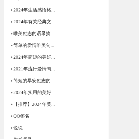
2024年生活感悟格言摘录78条
2024年有关经典文艺句子集合36句
唯美励志的语录摘录83句
简单的爱情唯美句子集合40句
2024年简短的美好的早安祝福语微信大汇总25句
2021年流行爱情句子集锦48条
简短的早安励志的语录锦集43句
2024年实用的美好的早安祝福语摘录31条
【推荐】2024年美好的早安QQ祝福语大集合58句
QQ签名
说说