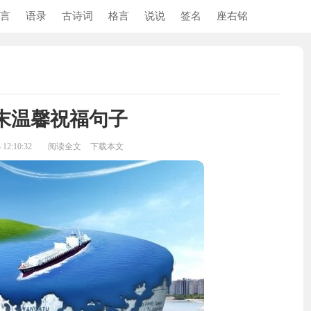
言
语录
古诗词
格言
说说
签名
座右铭
末温馨祝福句子
12:10:32
阅读全文
下载本文