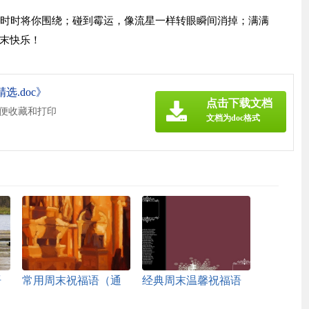
样时时将你围绕；碰到霉运，像流星一样转眼瞬间消掉；满满
末快乐！
选.doc》
点击下载文档
方便收藏和打印
文档为doc格式
语
常用周末祝福语（通
经典周末温馨祝福语
用40句）
句大全90句