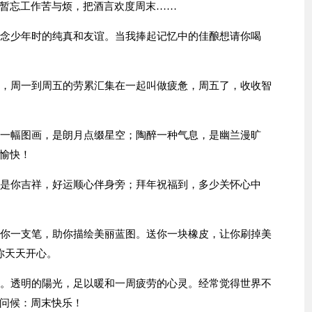
暂忘工作苦与烦，把酒言欢度周末……
怀念少年时的纯真和友谊。当我捧起记忆中的佳酿想请你喝
慧，周一到周五的劳累汇集在一起叫做疲惫，周五了，收收智
赏一幅图画，是朗月点缀星空；陶醉一种气息，是幽兰漫旷
愉快！
就是你吉祥，好运顺心伴身旁；拜年祝福到，多少关怀心中
送你一支笔，助你描绘美丽蓝图。送你一块橡皮，让你刷掉美
你天天开心。
情。透明的陽光，足以暖和一周疲劳的心灵。经常觉得世界不
问候：周末快乐！