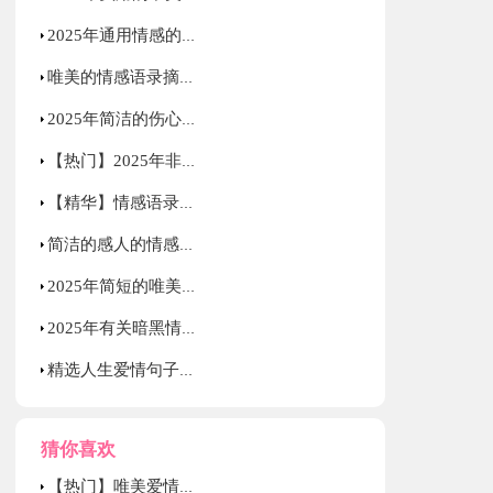
2025年通用情感的语录汇编76句
唯美的情感语录摘录70句
2025年简洁的伤心情感语录汇编80条
【热门】2025年非主流伤感语录摘录38条
【精华】情感语录合集35句
简洁的感人的情感语录集锦86条
2025年简短的唯美伤感语录大合集79句
2025年有关暗黑情感语录28句
精选人生爱情句子摘录38条
猜你喜欢
【热门】唯美爱情句子汇编75条