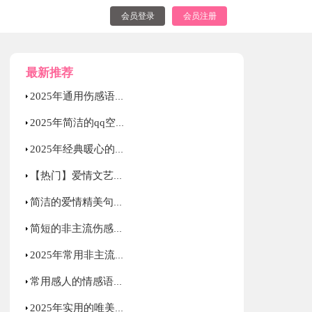
会员登录
会员注册
最新推荐
2025年通用伤感语录大汇总52句
2025年简洁的qq空间爱情句子集合75条
2025年经典暖心的情感语录大合集80句
【热门】爱情文艺句子摘录100句
简洁的爱情精美句子锦集38条
简短的非主流伤感语录锦集66条
2025年常用非主流伤感语录集锦54句
常用感人的情感语录集合58句
2025年实用的唯美伤感的语录合集70句