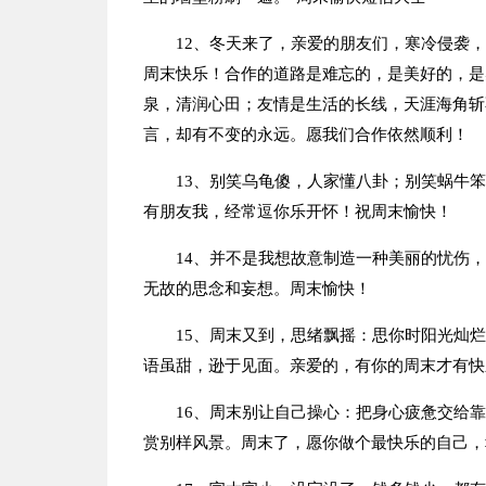
12、冬天来了，亲爱的朋友们，寒冷侵袭
周末快乐！合作的道路是难忘的，是美好的，是
泉，清润心田；友情是生活的长线，天涯海角斩
言，却有不变的永远。愿我们合作依然顺利！
13、别笑乌龟傻，人家懂八卦；别笑蜗牛笨
有朋友我，经常逗你乐开怀！祝周末愉快！
14、并不是我想故意制造一种美丽的忧伤
无故的思念和妄想。周末愉快！
15、周末又到，思绪飘摇：思你时阳光灿
语虽甜，逊于见面。亲爱的，有你的周末才有快
16、周末别让自己操心：把身心疲惫交给
赏别样风景。周末了，愿你做个最快乐的自己，