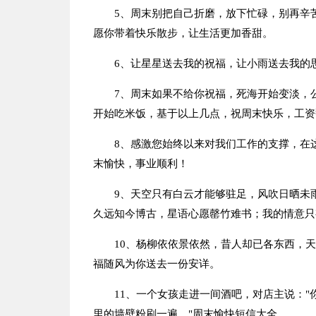
5、周末别把自己折磨，放下忙碌，别再辛
愿你带着快乐散步，让生活更加香甜。
6、让星星送去我的祝福，让小雨送去我的
7、周末如果不给你祝福，死海开始变淡，
开始吃米饭，基于以上几点，祝周末快乐，工资
8、感激您始终以来对我们工作的支撑，在
末愉快，事业顺利！
9、天空只有白云才能够驻足，风吹日晒未
久远知今博古，星语心愿罄竹难书；我的情意只
10、杨柳依依景依然，昔人却已各东西，
福随风为你送去一份安详。
11、一个女孩走进一间酒吧，对店主说："
里的墙壁粉刷一遍。"周末愉快短信大全