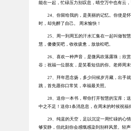
能在一起，忙碌压力别叹息，晴空万中也有云，
24、你留给我的，是美丽的记忆。你使是
时，却先醉了自己。 周末愉快！
25、周一到周五的汗水汇集在一起叫做智
慧，傻傻笑吧，收收疲惫，放放松吧。
26、喜欢一种声音，是微风吹落露珠；欣
谷；祝福一位朋友，是笑看短信的你。老师周末
27、拜年思念扬，多少问候岁月藏，出手
跳，首先愿你口常笑，幸福最关照。
28、送你一本书，帮你打开智慧的宝库；
中之不足！送你1条消息息，在周末的时候祝福
29、纯蓝的天空，足以沉淀一周忙碌的心
够安静，但此刻你会感慨感染到别样风景。轻声