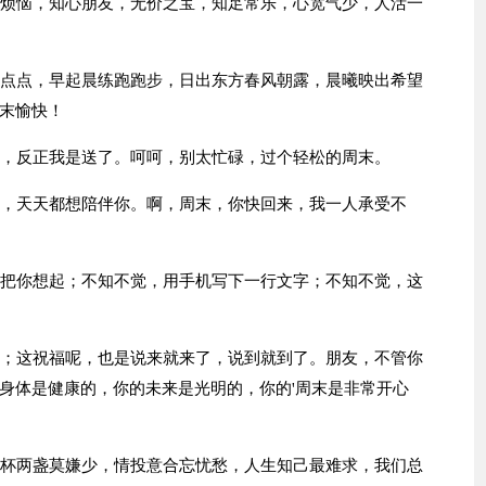
有烦恼，知心朋友，无价之宝，知足常乐，心宽气少，人活一
云点点，早起晨练跑跑步，日出东方春风朝露，晨曦映出希望
末愉快！
要，反正我是送了。呵呵，别太忙碌，过个轻松的周末。
你，天天都想陪伴你。啊，周末，你快回来，我一人承受不
又把你想起；不知不觉，用手机写下一行文字；不知不觉，这
了；这祝福呢，也是说来就来了，说到就到了。朋友，不管你
身体是健康的，你的未来是光明的，你的'周末是非常开心
三杯两盏莫嫌少，情投意合忘忧愁，人生知己最难求，我们总