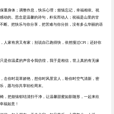
，保重身体；调整作息，快乐心理；烦恼忘记，幸福相依。祝
感动的。思念是温馨的诗句，朴实而动人；祝福是山里的甘
不断。把快乐与你分享，把苦难与你分担，没有多么华丽的语
，人家有房又有家；别说自己跑得快，依然慢过CPI；还好你
，只是你温柔的声音令我彷徨，我于是相信，世上真的有无缘
烂，念你时花草娇艳，想你时风景宜人，盼你时空气清新，密
乐，愿与你共享轻松周末。
靠椅，把烦恼郁结清扫干净，让温馨甜蜜如影随形，一起来欣
幸福如意！