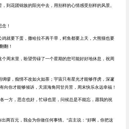
苦，到花团锦族的阳光中去，用别样的心情感受别样的风景。
思念！
公鸡就要下蛋，撒哈拉不再干旱，鳄鱼都要上天，大熊猫也要
翻翻！
这个周末里，盼望劳碌了一个星期的您可能好好地休息，祝周
雨绸缪，痴情不改如火如荼；宇宙只有星光才能够俘虏，深邃
有向你才能够倾诉，天涯海角同甘共苦，周末快乐永远幸福！
天各一方，思念也好，忙碌也罢，问候总是不能忘，愿我的祝
你出两百元，我会为你做任何事情。"店主说："好啊，你把这