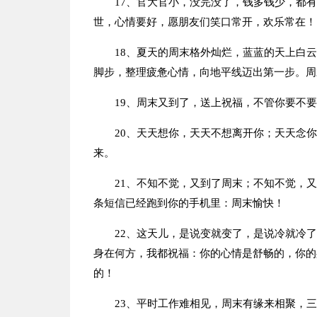
17、官大官小，没完没了，钱多钱少，都
世，心情要好，愿朋友们笑口常开，欢乐常在！
18、夏天的周末格外灿烂，蓝蓝的天上白
脚步，整理疲惫心情，向地平线迈出第一步。周
19、周末又到了，送上祝福，不管你要不
20、天天想你，天天不想离开你；天天念
来。
21、不知不觉，又到了周末；不知不觉，
条短信已经跑到你的手机里：周末愉快！
22、这天儿，是说变就变了，是说冷就冷
身在何方，我都祝福：你的心情是舒畅的，你的
的！
23、平时工作难相见，周末有缘来相聚，