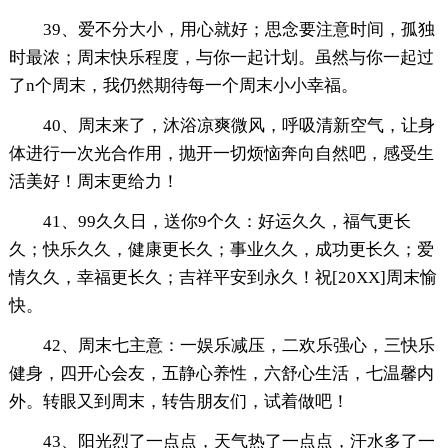
39、爱不分大小，用心就好；思念要注意时间，孤独
时最浓；周末快乐程度，与你一起计划。虽然与你一起过
了n个周末，我仍然期待每一个周末小小幸福。
40、周末来了，沐浴凉爽微风，呼吸清新空气，让身
体进行一次光合作用，抛开一切烦恼奔向自然吧，感受生
活美好！周末更给力！
41、99久久日，送你9个久：好运久久，福气更长
久；快乐久久，健康更长久；事业久久，成功更长久；爱
情久久，幸福更长久；吉祥平安到永久！祝[20XX]周末愉
快。
42、周末七主意：一娱乐减压，二欢乐强心，三快乐
健身，四开心会友，五静心养性，六舒心生活，七温馨内
外。转眼又到周末，转告朋友们，试着做吧！
43、阳光烈了一点点，天气热了一点点，汗水多了一