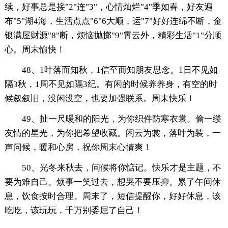
续，好事总是接"2"连"3"，心情灿烂"4"季如春，好友遍
布"5"湖4海，生活点点"6"6大顺，运"7"好好连绵不断，金
银满屋财源"8"断，烦恼抛掷"9"霄云外，精彩生活"1"分顺
心。周末愉快！
48、1叶落而知秋，1信至而知朋友思念。1日不见如
隔3秋，1周不见如隔3纪。有闲的时候养养身，有空的时
候叙叙旧，没闲没空，也要加强联系。周末快乐！
49、扯一尺暖和的阳光，为你织件防寒衣裳。偷一缕
友情的星光，为你把希望收藏。闲云为裳，落叶为装，一
声问候，暖和心房，祝你周末心情爽！
50、光冬来秋去，问候将你惦记。快乐才是主题，不
要为难自己。烦事一笑过去，想哭不要压抑。累了午间休
息，饮食按时合理。周末了，短信提醒你，好好休息，该
吃吃，该玩玩，千万别委屈了自己！