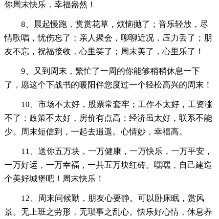
你周末快乐，幸福盎然！
8、晨起慢跑，赏赏花草，烦恼抛了；音乐轻放，尽
情歌唱，忧伤忘了；亲人聚会，聊聊近况，压力丢了；朋
友不忘，祝福接收，心里笑了；周末美了，心里乐了！
9、又到周末，繁忙了一周的你能够稍稍休息一下
了，愿这个下战书的暖阳伴您度过一个轻松高兴的周末！
10、市场不太好，股票常套牢；工作不太好，工资涨
不了；政策不太好，房价有点高；经济虽太好，联系不能
少。周末短信到，一起去逍遥。心情妙，幸福高。
11、送你五万块，一万健康，一万快乐，一万平安，
一万好运，一万幸福，一共五万块红砖。嘿嘿，自己建造
个美好城堡吧！周末快乐！
12、周末问候勤，朋友心要静。可以卧床眠，赏风
景。无上班之劳形，无琐事之乱心。快乐好心情，休息养