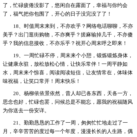
了，忙碌疲倦没影了，悠闲自在露面了，幸福与你约会
了，福气把你包围了，开心的日子没完没了了！
18、时值周末来到，不亦欢乎？网络电话聊聊，不亦
美乎？出门逛街购物，不亦爽乎？搓麻输掉几千，不亦傻
乎？我的信息接收，不亦乐乎？祝开心周末呼之即来！
19、一周忙碌不停，周末来个小憩，锻炼锻炼身体，
让健康永驻，放松放松心情，让快乐常伴！一周平静如
水，周末来个惊喜，阅读阅读短信，让友情常在，体味体
味祝福，让笑口常开！周末快乐！
20、杨柳依依景依然，昔人却已各东西，天各一方，
思念也好，忙碌也罢，问候总是不能忘，愿我的祝福随风
为你送去一份安详。
21、勤勤恳恳的工作了一周，匆匆忙忙地走过了一
月，辛辛苦苦的度过每一个年度，漫漫长长的人生路，偶