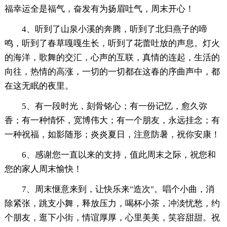
福幸运全是福气，奋发有为扬眉吐气，周末开心！
4、听到了山泉小溪的奔腾，听到了北归燕子的啼
鸣，听到了春草嘎嘎生长，听到了花蕾吐放的声息。灯火
的海洋，歌舞的交汇，心声的互联，真情的连起，生活的
向往，热情的高涨，一切的一切都在这春的序曲声中，都
在这无眠的夜里。
5、有一段时光，刻骨铭心；有一份记忆，愈久弥
香；有一种情怀，宽博伟大；有一个朋友，永远挂念；有
一种祝福，如影随形；炎炎夏日，注意防暑，祝你安康！
6、感谢您一直以来的支持，值此周末之际，祝您和
您的家人周末愉快！
7、周末惬意来到，让快乐来"造次"。唱个小曲，消
除紧张，跳支小舞，释放压力，喝杯小茶，冲淡忧愁，约
个朋友，逛下小街，情谊厚厚，心里美美，笑容甜甜。祝