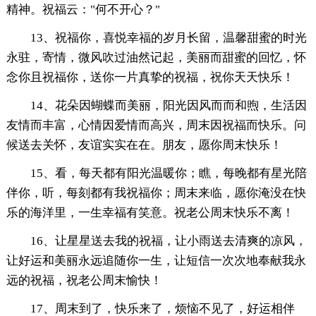
精神。祝福云："何不开心？"
13、祝福你，喜悦幸福的岁月长留，温馨甜蜜的时光
永驻，寄情，微风吹过油然记起，美丽而甜蜜的回忆，怀
念你且祝福你，送你一片真挚的祝福，祝你天天快乐！
14、花朵因蝴蝶而美丽，阳光因风而而和煦，生活因
友情而丰富，心情因爱情而高兴，周末因祝福而快乐。问
候送去关怀，友谊实实在在。朋友，愿你周末快乐！
15、看，每天都有阳光温暖你；瞧，每晚都有星光陪
伴你，听，每刻都有我祝福你；周末来临，愿你淹没在快
乐的海洋里，一生幸福有笑意。祝老公周末快乐不离！
16、让星星送去我的祝福，让小雨送去清爽的凉风，
让好运和美丽永远追随你一生，让短信一次次地奉献我永
远的祝福，祝老公周末愉快！
17、周末到了，快乐来了，烦恼不见了，好运相伴