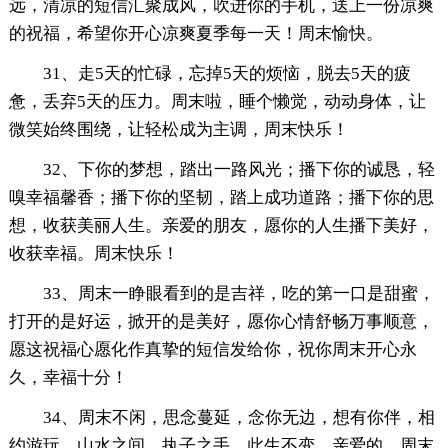
远，清凉的短信汇聚成风，吹进你的手机，送上一份凉爽
的祝福，希望你开心凉爽夏季每一天！周末愉快。
31、走5天的忙碌，忘掉5天的烦恼，脱去5天的疲
惫，丢弃5天的压力。周末啦，睡个懒觉，动动身体，让
微笑始终围绕，让轻松成为主调，周末快乐！
32、下你的梦想，踏出一路风光；播下你的诚恳，轻
嗅幸福馨香；播下你的坚韧，踏上成功道路；播下你的思
想，收获美丽人生。亲爱的朋友，愿你的人生播下美好，
收获幸福。周末快乐！
33、周末一睁眼看到的是吉祥，吃的第一口是甜蜜，
打开的是好运，掀开的是美好，愿你心情舒畅万事顺意，
愿这祝福心愿化作真挚的短信发给你，祝你周末开心永
久，幸福十分！
34、周末不闲，思念蔓延，念你无边，想有你伴，相
约游玩，山水之间，执子之手，此生不变。亲爱的，周末