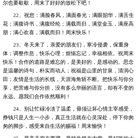
尔也要歇歇，周末了好好的放松下吧！
22、祝您：满脸春风，满面春光；满眼韶华，满舌生
花；满腹诗书，满腹经纶；满载而归，满堂金玉，满座高
朋；满心欢喜，满载而归！周末快乐！
23、冬天来了，亲爱的朋友们，寒冷侵袭，保重身
体；调整作息，快乐心理；烦恼忘记，幸福相依。祝周末
快乐！合作的道路是难忘的，是美好的，是感动的。思念
是温馨的诗句，朴实而动人；祝福是山里的甘泉，清润心
田；友情是生活的长线，天涯海角斩不断。把快乐与你分
享，把苦难与你分担，没有多么华丽的语言，却有不变的
永远。愿我们合作依然顺利！
24、别让忙碌冷淡了温柔，毋须让坏心情主宰感受，
挣钱只是人生一小步，真正生活就在心灵深处，停下你匆
匆的脚步，感受来自生活的赐福！周末愉快！