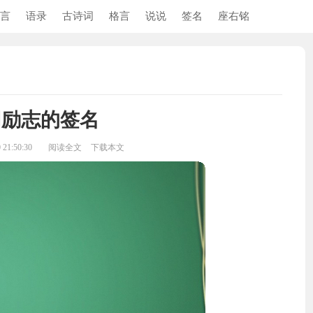
言
语录
古诗词
格言
说说
签名
座右铭
用励志的签名
21:50:30
阅读全文
下载本文