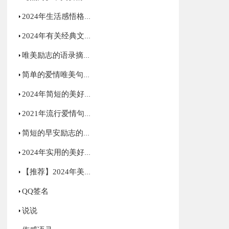
2024年生活感悟格言摘录78条
2024年有关经典文艺句子集合36句
唯美励志的语录摘录83句
简单的爱情唯美句子集合40句
2024年简短的美好的早安祝福语微信大汇总25句
2021年流行爱情句子集锦48条
简短的早安励志的语录锦集43句
2024年实用的美好的早安祝福语摘录31条
【推荐】2024年美好的早安QQ祝福语大集合58句
QQ签名
说说