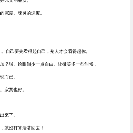
做好儿女的品质。
灵的宽度、魂灵的深度。
拼 。自己要先看得起自己，别人才会看得起你。
更加坚强。给眼泪少一点自由、让微笑多一些时候 。
发现而已。
空。寂寞也好。
就出來了。
上，就沒打算活著回去！