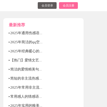
会员登录
会员注册
最新推荐
2025年通用伤感语录大汇总52句
2025年简洁的qq空间爱情句子集合75条
2025年经典暖心的情感语录大合集80句
【热门】爱情文艺句子摘录100句
简洁的爱情精美句子锦集38条
简短的非主流伤感语录锦集66条
2025年常用非主流伤感语录集锦54句
常用感人的情感语录集合58句
2025年实用的唯美伤感的语录合集70句