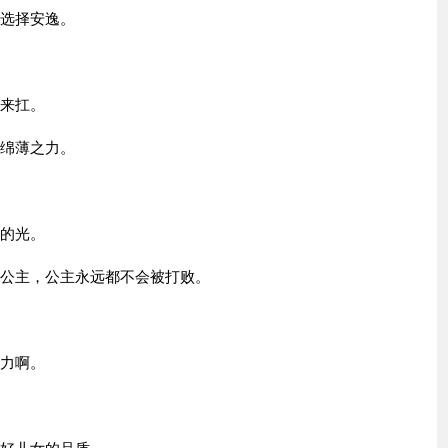
纪选择安逸。
人来扛。
的绵薄之力。
人的光。
个公主，公主永远都不会被打败。
努力啊。