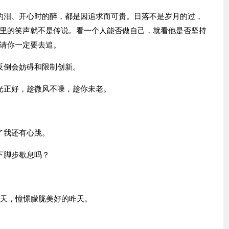
的泪、开心时的醉，都是因追求而可贵。日落不是岁月的过，
里的笑声就不是传说。看一个人能否做自己，就看他是否坚持
请你一定要去追。
反倒会妨碍和限制创新。
光正好，趁微风不噪，趁你未老。
了我还有心跳。
下脚步歇息吗？
今天，憧憬朦胧美好的昨天。
。