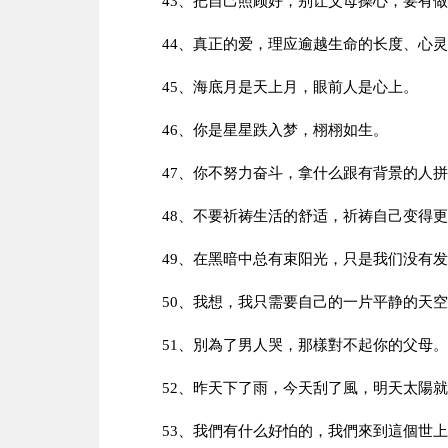
43、把自己照顾好，别让父母操心，要有
44、真正的爱，理应逾越生命的长度、心
45、海底月是天上月，眼前人是心上。
46、你是星星跌入梦，栩栩如生。
47、你不努力奋斗，拿什么跟有背景的人
48、不要祈祷生活的舒适，祈祷自己变得
49、在黑暗中总有束阳光，只是我们没有
50、我想，我只需要自己的一片平静的天
51、別為了男人哭，那樣對不起你的父母。
52、昨天下了雨，今天刮了風，明天太陽
53、我們有什么好怕的，我們來到這個世