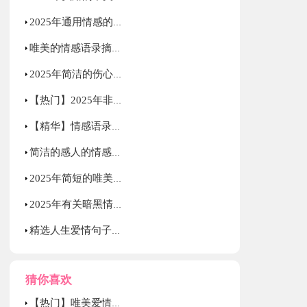
2025年通用情感的语录汇编76句
唯美的情感语录摘录70句
2025年简洁的伤心情感语录汇编80条
【热门】2025年非主流伤感语录摘录38条
【精华】情感语录合集35句
简洁的感人的情感语录集锦86条
2025年简短的唯美伤感语录大合集79句
2025年有关暗黑情感语录28句
精选人生爱情句子摘录38条
猜你喜欢
【热门】唯美爱情句子汇编75条