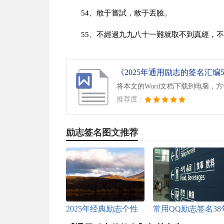
54、敢于嘗試，敢于丟臉。
55、不經過九九八十一難就取不到真經，
《2025年通用励志的签名汇编55
将本文的Word文档下载到电脑，
推荐度：
励志签名图文推荐
2025年经典励志个性
常用QQ励志签名38
签名集锦68条