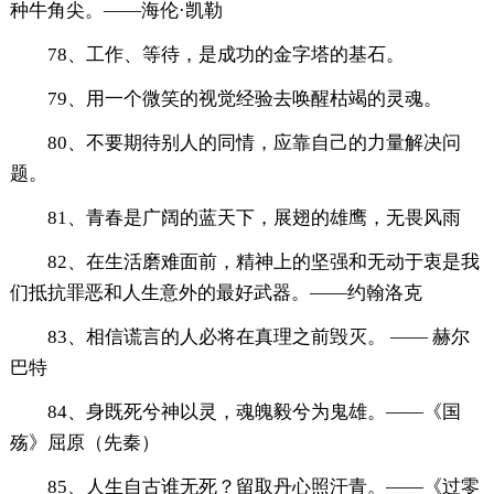
种牛角尖。——海伦·凯勒
78、工作、等待，是成功的金字塔的基石。
79、用一个微笑的视觉经验去唤醒枯竭的灵魂。
80、不要期待别人的同情，应靠自己的力量解决问
题。
81、青春是广阔的蓝天下，展翅的雄鹰，无畏风雨
82、在生活磨难面前，精神上的坚强和无动于衷是我
们抵抗罪恶和人生意外的最好武器。——约翰洛克
83、相信谎言的人必将在真理之前毁灭。 —— 赫尔
巴特
84、身既死兮神以灵，魂魄毅兮为鬼雄。——《国
殇》屈原（先秦）
85、人生自古谁无死？留取丹心照汗青。——《过零