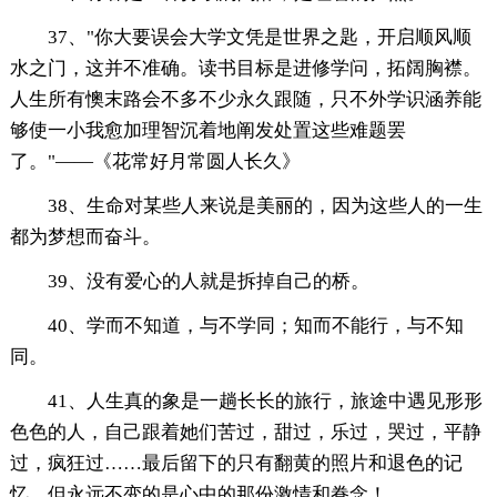
37、"你大要误会大学文凭是世界之匙，开启顺风顺
水之门，这并不准确。读书目标是进修学问，拓阔胸襟。
人生所有懊末路会不多不少永久跟随，只不外学识涵养能
够使一小我愈加理智沉着地阐发处置这些难题罢
了。"——《花常好月常圆人长久》
38、生命对某些人来说是美丽的，因为这些人的一生
都为梦想而奋斗。
39、没有爱心的人就是拆掉自己的桥。
40、学而不知道，与不学同；知而不能行，与不知
同。
41、人生真的象是一趟长长的旅行，旅途中遇见形形
色色的人，自己跟着她们苦过，甜过，乐过，哭过，平静
过，疯狂过……最后留下的只有翻黄的照片和退色的记
忆。但永远不变的是心中的那份激情和眷念！