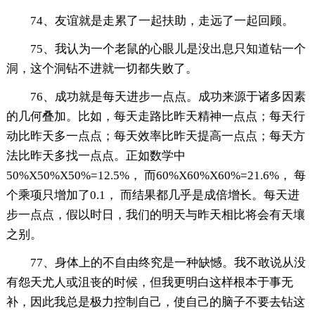
74、友谊就是走累了一起扶助，走远了一起回顾。
75、我认为一个老鼠的心眼儿是没出息只知道钻一个
洞，这个洞钻不进就一切都失败了。
76、成功就是每天进步一点点。成功来源于诸多因素
的几何叠加。比如，每天走路比昨天精神一点点；每天行
动比昨天多一点点；每天效率比昨天提高一点点；每天方
法比昨天多找一点点。正如数学中
50%X50%X50%=12.5%， 而60%X60%X60%=21.6%， 每
个乘项只增加了0.1， 而结果都几乎是成倍增长。每天进
步一点点，假以时日，我们的明天与昨天相比将会有天壤
之别。
77、身体上的不自由终究是一种缺憾。我不敢说从没
有怨天尤人或沮丧的时候，但我更明白这样根本于事无
补，因此我总是极力控制自己，使自己的脑子不要去钻这