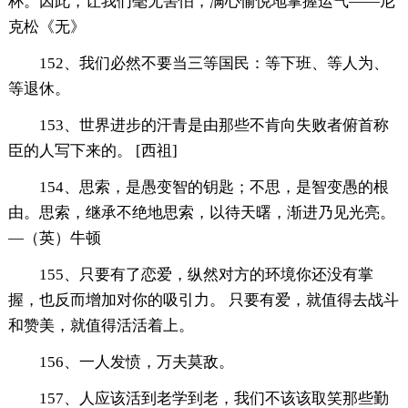
杯。因此，让我们毫无害怕，满心愉悦地掌握运气——尼
克松《无》
152、我们必然不要当三等国民：等下班、等人为、
等退休。
153、世界进步的汗青是由那些不肯向失败者俯首称
臣的人写下来的。 [西祖]
154、思索，是愚变智的钥匙；不思，是智变愚的根
由。思索，继承不绝地思索，以待天曙，渐进乃见光亮。
—（英）牛顿
155、只要有了恋爱，纵然对方的环境你还没有掌
握，也反而增加对你的吸引力。 只要有爱，就值得去战斗
和赞美，就值得活活着上。
156、一人发愤，万夫莫敌。
157、人应该活到老学到老，我们不该该取笑那些勤