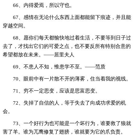
66、内得爱焉，所以守也。
67、感情在无论什么东西上面都能留下痕迹，并且能
穿越空间。
68、愿你们每天都愉快地过着生活，不要等到日子过
去了，才找出它们的可爱之点，也不要反所有特别合意的
希望都放在未来。——居里夫人
69、不患人不知，惟患学不至。——范质
70、眼前中有一片散不开的薄雾，住当着我的视线。
71、穷不一定思变，应该是思富思变。
72、失掉了自信的人，等于失去了向成功求爱的机
会。
73、一个好行为也可能是一个坏行为，谁要救了狼就
害了羊。谁为兀鹰修复了翅膀，谁就要为它的爪负责。