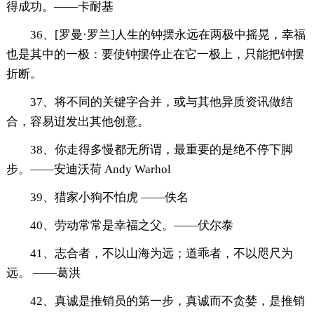
得成功。——卡耐基
36、[罗曼·罗兰]人生的钟摆永远在两极中摇晃，幸福
也是其中的一极：要使钟摆停止在它一极上，只能把钟摆
折断。
37、将不同的关键字合并，或与其他异质资讯做结
合，容易逬发出其他创意。
38、你走得多慢都无所谓，最重要的是绝不停下脚
步。——安迪沃荷 Andy Warhol
39、猎家小狗不怕虎 ——佚名
40、劳动常常是幸福之父。——伏尔泰
41、志合者，不以山海为远；道乖者，不以咫尺为
远。 ——葛洪
42、真诚是推销员的第一步，真诚而不贪婪，是推销