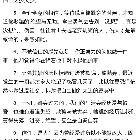
的，太少太少。
5、全心全意的相信，等待谎言被戳穿的时候，才知
道被欺骗的'绝望与无助。拿出勇气去告别。没想到，真是
没想到。伪善，往往看上去越老实规矩的人，伤人才是最
致命的，果然如此。
6、不被信任的感觉就是，你正努力的为他做一件
事，他却觉得你在背着他干对不起他的事。
7、莫名其妙的厌世情绪讨厌被欺骗，被抛弃，最近
发生的一切都太令人绝望了感冒几天了，比以往更恐慌依
然排斥过度社交，排斥把自己砸到无边的寂寞中。
8、一切，都会过去的，我们的生活会经历爱与被
爱，也难免遭遇失望，欺骗与被抛弃，糟糕的经历让我们
变得失落，沮丧，绝望，甚至是自暴自弃。
9、信任，是人生因为曾经爱过所以不能做敌人，因