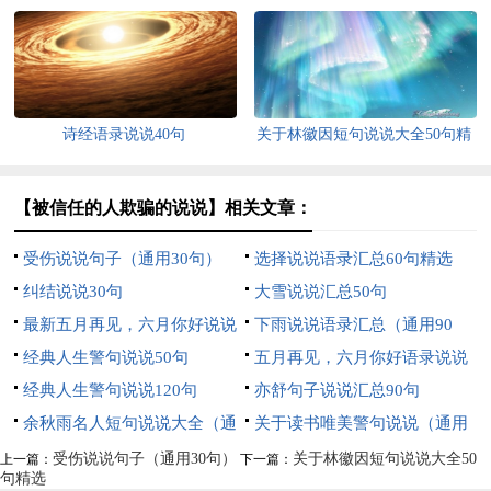
诗经语录说说40句
关于林徽因短句说说大全50句精
选
【被信任的人欺骗的说说】相关文章：
受伤说说句子（通用30句）
选择说说语录汇总60句精选
纠结说说30句
大雪说说汇总50句
最新五月再见，六月你好说说
下雨说说语录汇总（通用90
语录大全（通用100句）
经典人生警句说说50句
句）
五月再见，六月你好语录说说
经典人生警句说说120句
80句
亦舒句子说说汇总90句
余秋雨名人短句说说大全（通
关于读书唯美警句说说（通用
用80句）
60句）
受伤说说句子（通用30句）
关于林徽因短句说说大全50
上一篇：
下一篇：
句精选