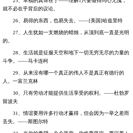
25、幸福的真谛在于——理解1只要做得问心无愧，
就不必在乎背后的议论。
26、易得的东西，也易失去。——[美国]哈兹里特
27、人生犹如一支燃烧的蜡烛，从顶到底一直是光明
的。
28、生活就是征服天空和地下一切无穷无尽的力量的
斗争。——马卡连柯
29、从来没有哪一个真正的伟人不是真正有德行的
人。一富兰克林
30、只有劳动才能提供生活享受的权利。——杜勃罗
留波夫
31、情谊要用许多行动才赢得，但会因为一举之差而
丢失。——斯图尔特