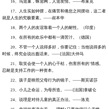
16、鸟需巢，蛛需网，人需友情。——布莱克
17、人生实如钟摆，在痛苦和倦怠之间摆动，这二者
就是人生的究极要素。——叔本华
18、两个人的友谊靠着一个人的耐性。（印度）
19、在所有的欢乐中都有一滴苦汁。（德国）
20、不管一个人说得多好，你要记住：当他说得多的
时候，终究会说出蠢话来。——[法国]大仲马
21、取笑会使一个人的心干枯，伤害所有的`情感。
忍耐是支持工作的一种资本。
22、孩子是映照父母行为的镜子。——斯宾诺莎
23、小儿之命运，为母所造。——[法国]拿破仑
24、说理是对待儿童的真正办法。——洛克