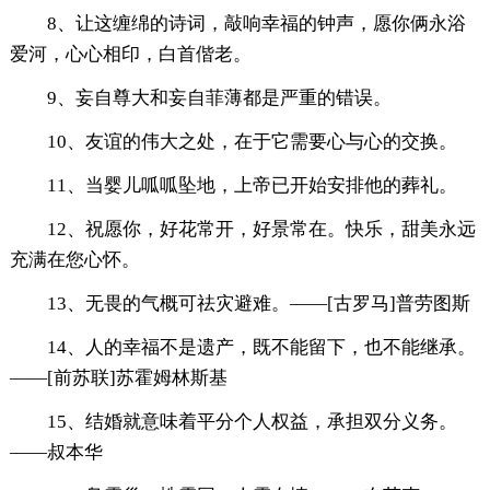
8、让这缠绵的诗词，敲响幸福的钟声，愿你俩永浴
爱河，心心相印，白首偕老。
9、妄自尊大和妄自菲薄都是严重的错误。
10、友谊的伟大之处，在于它需要心与心的交换。
11、当婴儿呱呱坠地，上帝已开始安排他的葬礼。
12、祝愿你，好花常开，好景常在。快乐，甜美永远
充满在您心怀。
13、无畏的气概可祛灾避难。——[古罗马]普劳图斯
14、人的幸福不是遗产，既不能留下，也不能继承。
——[前苏联]苏霍姆林斯基
15、结婚就意味着平分个人权益，承担双分义务。
——叔本华